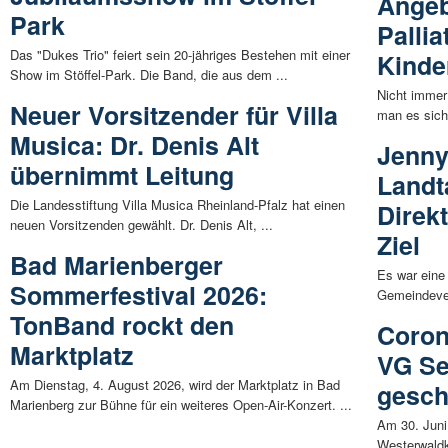
Angeb
Park
Palli
Das "Dukes Trio" feiert sein 20-jähriges Bestehen mit einer
Kinde
Show im Stöffel-Park. Die Band, die aus dem ...
Nicht immer
Neuer Vorsitzender für Villa
man es sich
Musica: Dr. Denis Alt
Jenny
übernimmt Leitung
Landt
Die Landesstiftung Villa Musica Rheinland-Pfalz hat einen
Direk
neuen Vorsitzenden gewählt. Dr. Denis Alt, ...
Ziel
Bad Marienberger
Es war eine
Sommerfestival 2026:
Gemeindeve
TonBand rockt den
Coron
Marktplatz
VG Se
Am Dienstag, 4. August 2026, wird der Marktplatz in Bad
gesch
Marienberg zur Bühne für ein weiteres Open-Air-Konzert. ...
Am 30. Juni 
Westerwaldk