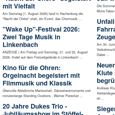
mit Vielfalt
Die Sommerf
Mons-Tabor-
Am Samstag (1. August 2026) fand in Hachenburg die
"Nacht der Chöre" statt, ein Event, das Chormusik ...
Unfal
"Wake Up"-Festival 2026:
Fahrr
Zwei Tage Musik in
Zeuge
Linkenbach
Am 30. Juni
Verkehrsunf
ANZEIGE | Am Freitag und Samstag, 21. und 22. August
Dabei ...
2026, findet auf dem Freizeitgelände in Linkenbach ...
Neuer
Kino für die Ohren:
Klute
Orgelnacht begeistert mit
begrü
Filmmusik und Klassik
Andreas Klu
Übervolle Abteikirche Marienstatt, Gänsehautmomente und
Verbandsge
minutenlange Standing Ovations - Werner Parecker ...
ist ...
20 Jahre Dukes Trio -
Siege
Jubiläumsshow im Stöffel-