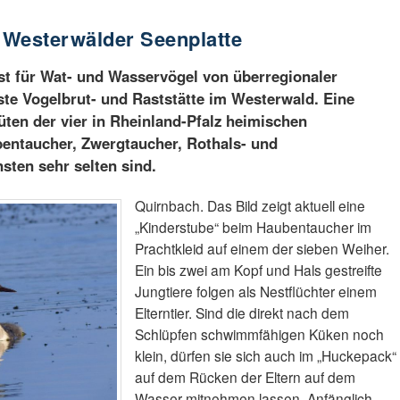
 Westerwälder Seenplatte
st für Wat- und Wasservögel von überregionaler
te Vogelbrut- und Raststätte im Westerwald. Eine
üten der vier in Rheinland-Pfalz heimischen
entaucher, Zwergtaucher, Rothals- und
sten sehr selten sind.
Quirnbach. Das Bild zeigt aktuell eine
„Kinderstube“ beim Haubentaucher im
Prachtkleid auf einem der sieben Weiher.
Ein bis zwei am Kopf und Hals gestreifte
Jungtiere folgen als Nestflüchter einem
Elterntier. Sind die direkt nach dem
Schlüpfen schwimmfähigen Küken noch
klein, dürfen sie sich auch im „Huckepack“
auf dem Rücken der Eltern auf dem
Wasser mitnehmen lassen. Anfänglich