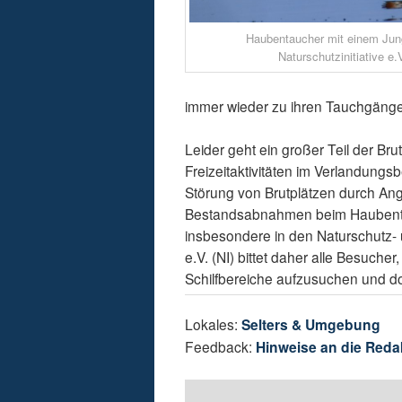
Haubentaucher mit einem Jung
Naturschutzinitiative e.V
immer wieder zu ihren Tauchgängen
Leider geht ein großer Teil der B
Freizeitaktivitäten im Verlandun
Störung von Brutplätzen durch Ang
Bestandsabnahmen beim Haubentauc
insbesondere in den Naturschutz- u
e.V. (NI) bittet daher alle Besuche
Schilfbereiche aufzusuchen und do
Lokales:
Selters & Umgebung
Feedback:
Hinweise an die Reda