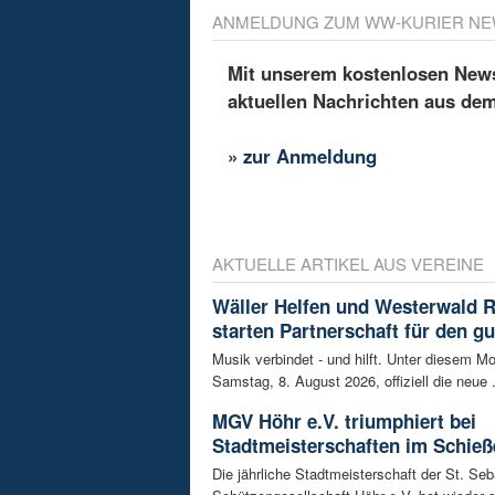
ANMELDUNG ZUM WW-KURIER NE
Mit unserem kostenlosen Newsl
aktuellen Nachrichten aus de
»
zur Anmeldung
AKTUELLE ARTIKEL AUS VEREINE
Wäller Helfen und Westerwald 
starten Partnerschaft für den g
Musik verbindet - und hilft. Unter diesem Mo
Samstag, 8. August 2026, offiziell die neue .
MGV Höhr e.V. triumphiert bei
Stadtmeisterschaften im Schieß
Die jährliche Stadtmeisterschaft der St. Se