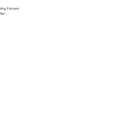
hting Farmers
fen ...