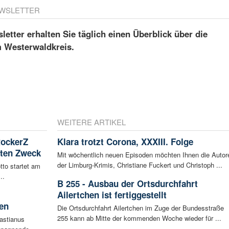
WSLETTER
etter erhalten Sie täglich einen Überblick über die
m Westerwaldkreis.
WEITERE ARTIKEL
RockerZ
Klara trotzt Corona, XXXIII. Folge
uten Zweck
Mit wöchentlich neuen Episoden möchten Ihnen die Autor
der Limburg-Krimis, Christiane Fuckert und Christoph ...
tto startet am
..
B 255 - Ausbau der Ortsdurchfahrt
Ailertchen ist fertiggestellt
en
Die Ortsdurchfahrt Ailertchen im Zuge der Bundesstraße
255 kann ab Mitte der kommenden Woche wieder für ...
bastianus