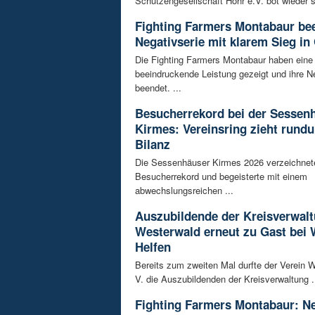
Schützengesellschaft Höhr e.V. bot wieder 
Fighting Farmers Montabaur be
Negativserie mit klarem Sieg in
Die Fighting Farmers Montabaur haben eine
beeindruckende Leistung gezeigt und ihre N
beendet. ...
Besucherrekord bei der Sessen
Kirmes: Vereinsring zieht rundu
Bilanz
Die Sessenhäuser Kirmes 2026 verzeichnet
Besucherrekord und begeisterte mit einem
abwechslungsreichen ...
Auszubildende der Kreisverwal
Westerwald erneut zu Gast bei 
Helfen
Bereits zum zweiten Mal durfte der Verein W
V. die Auszubildenden der Kreisverwaltung .
Fighting Farmers Montabaur: Ne