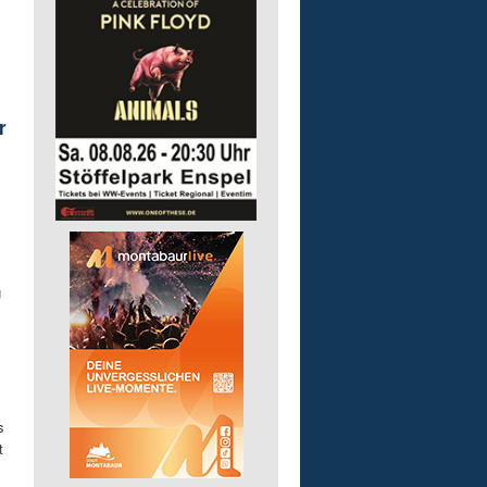
r
g
s
t