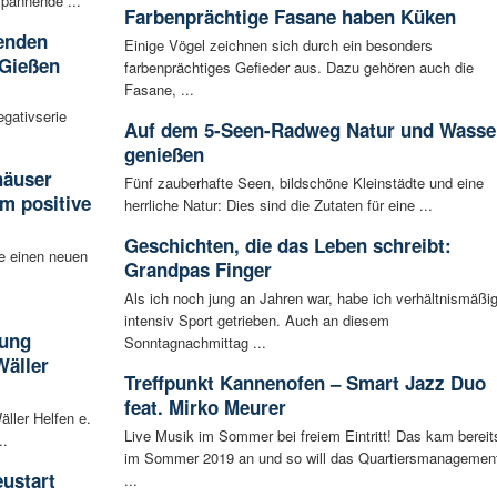
spannende ...
Farbenprächtige Fasane haben Küken
enden
Einige Vögel zeichnen sich durch ein besonders
 Gießen
farbenprächtiges Gefieder aus. Dazu gehören auch die
Fasane, ...
egativserie
Auf dem 5-Seen-Radweg Natur und Wasse
genießen
häuser
Fünf zauberhafte Seen, bildschöne Kleinstädte und eine
m positive
herrliche Natur: Dies sind die Zutaten für eine ...
Geschichten, die das Leben schreibt:
e einen neuen
Grandpas Finger
Als ich noch jung an Jahren war, habe ich verhältnismäßi
intensiv Sport getrieben. Auch an diesem
tung
Sonntagnachmittag ...
Wäller
Treffpunkt Kannenofen – Smart Jazz Duo
feat. Mirko Meurer
äller Helfen e.
Live Musik im Sommer bei freiem Eintritt! Das kam bereit
..
im Sommer 2019 an und so will das Quartiersmanagemen
ustart
...