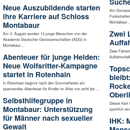
Suche
Neue Auszubildende starten
Am Donnersta
ihre Karriere auf Schloss
Funkstreife
Montabaur .
Montabaur
Zwei L
Am 3. August wurden 13 junge Menschen von der
Akademie Deutscher Genossenschaften (ADG) in
Auffa
Montabaur ...
Zwei Fahreri
Abenteuer für junge Helden:
Auffahrunfa
Neue Wolfsritter-Kampagne
Topsc
startet in Rotenhain
bleibt
In Rotenhain beginnt nach den Sommerferien ein
Rocke
spannendes Abenteuer für Kinder im Alter von acht bis ...
Oberl
Selbsthilfegruppe in
Dieser Kerl 
Montabaur: Unterstützung
sportlich ei
für Männer nach sexueller
IHK: 
Gewalt
Mensc