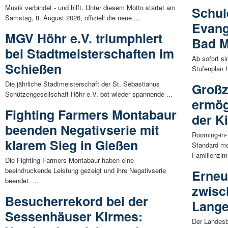
Musik verbindet - und hilft. Unter diesem Motto startet am
Schul
Samstag, 8. August 2026, offiziell die neue ...
Evang
MGV Höhr e.V. triumphiert
Bad M
bei Stadtmeisterschaften im
Ab sofort si
Schießen
Stufenplan 
Die jährliche Stadtmeisterschaft der St. Sebastianus
Großz
Schützengesellschaft Höhr e.V. bot wieder spannende ...
ermög
Fighting Farmers Montabaur
der K
beenden Negativserie mit
Rooming-in-
klarem Sieg in Gießen
Standard mo
Familienzim
Die Fighting Farmers Montabaur haben eine
beeindruckende Leistung gezeigt und ihre Negativserie
Erneu
beendet. ...
zwisc
Besucherrekord bei der
Lang
Sessenhäuser Kirmes:
Der Landesbe