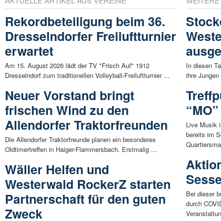
AKTUELLE ARTIKEL AUS VEREINE
WEITERE
Rekordbeteiligung beim 36.
Stock
Dresselndorfer Freiluftturnier
Weste
erwartet
ausge
Am 15. August 2026 lädt der TV "Frisch Auf" 1912
In diesen T
Dresselndorf zum traditionellen Volleyball-Freiluftturnier ...
ihre Jungen
Neuer Vorstand bringt
Treff
frischen Wind zu den
“MO”
Allendorfer Traktorfreunden
Live Musik 
bereits im 
Die Allendorfer Traktorfreunde planen ein besonderes
Quartiersma
Oldtimertreffen in Haiger-Flammersbach. Erstmalig ...
Aktion
Wäller Helfen und
Sess
Westerwald RockerZ starten
Bei dieser b
Partnerschaft für den guten
durch COVID
Zweck
Veranstaltu