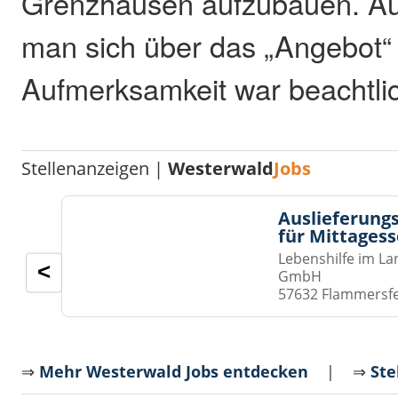
Grenzhausen aufzubauen. Auc
man sich über das „Angebot“
Aufmerksamkeit war beachtli
Stellenanzeigen |
Westerwald
Jobs
Auslieferungs
für Mittages
Lebenshilfe im La
<
GmbH
57632 Flammersf
⇒
Mehr Westerwald Jobs entdecken
| ⇒
Ste