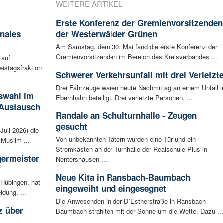
WEITERE ARTIKEL
Erste Konferenz der Gremienvorsitzenden
nales
der Westerwälder Grünen
Am Samstag, dem 30. Mai fand die erste Konferenz der
Gremienvorsitzenden im Bereich des Kreisverbandes ...
 auf
eistagsfraktion
Schwerer Verkehrsunfall mit drei Verletzt
Drei Fahrzeuge waren heute Nachmittag an einem Unfall i
swahl im
Ebernhahn beteiligt. Drei verletzte Personen, ...
 Austausch
Randale an Schulturnhalle - Zeugen
gesucht
Juli 2026) die
Von unbekannten Tätern wurden eine Tür und ein
Muslim ...
Stromkasten an der Turnhalle der Realschule Plus in
germeister
Nentershausen ...
Neue Kita in Ransbach-Baumbach
 Hübingen, hat
eingeweiht und eingesegnet
idung, ...
Die Anwesenden in der D´Estherstraße in Ransbach-
z über
Baumbach strahlten mit der Sonne um die Wette. Dazu ...