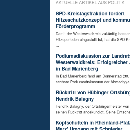
AKTUELLE ARTIKEL AUS POLITIK
SPD-Kreistagsfraktion fordert
Hitzeschutzkonzept und kommu
Förderprogramm
Damit der Westerwaldkreis zukünftig besser
Hitzeperioden eingestellt ist, hat die SPD-Kr
...
Podiumsdiskussion zur Landrat
Westerwaldkreis: Erfolgreicher
in Bad Marienberg
In Bad Marienberg fand am Donnerstag (30. 
sechste Podiumsdiskussion der Ahmadiyya 
Rücktritt von Hübinger Ortsbür
Hendrik Balagny
Hendrik Balagny, der Ortsbürgermeister von
seinen Rücktritt angekündigt. Seine Entsche
Kopfschütteln in Rheinland-Pfal
Merz' Umgang mit Schnieder