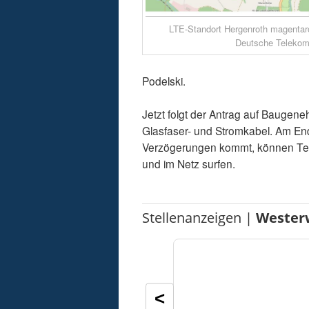
LTE-Standort Hergenroth magentaro
Deutsche Teleko
Podelski.
Jetzt folgt der Antrag auf Baugen
Glasfaser- und Stromkabel. Am En
Verzögerungen kommt, können Tel
und im Netz surfen.
Stellenanzeigen |
Wester
<