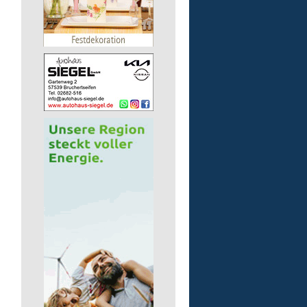
Kita - Assistenz (m/w/d)
Lebenshilfe im Landkreis Altenk
GmbH
51598 Friesenhagen