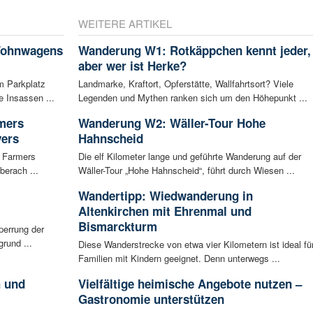
WEITERE ARTIKEL
 Wohnwagens
Wanderung W1: Rotkäppchen kennt jeder,
aber wer ist Herke?
m Parkplatz
Landmarke, Kraftort, Opferstätte, Wallfahrtsort? Viele
 Insassen ...
Legenden und Mythen ranken sich um den Höhepunkt ...
rmers
Wanderung W2: Wäller-Tour Hohe
vers
Hahnscheid
g Farmers
Die elf Kilometer lange und geführte Wanderung auf der
berach ...
Wäller-Tour „Hohe Hahnscheid“, führt durch Wiesen ...
Wandertipp: Wiedwanderung in
Altenkirchen mit Ehrenmal und
Bismarckturm
perrung der
rund ...
Diese Wanderstrecke von etwa vier Kilometern ist ideal fü
Familien mit Kindern geeignet. Denn unterwegs ...
h und
Vielfältige heimische Angebote nutzen –
Gastronomie unterstützen