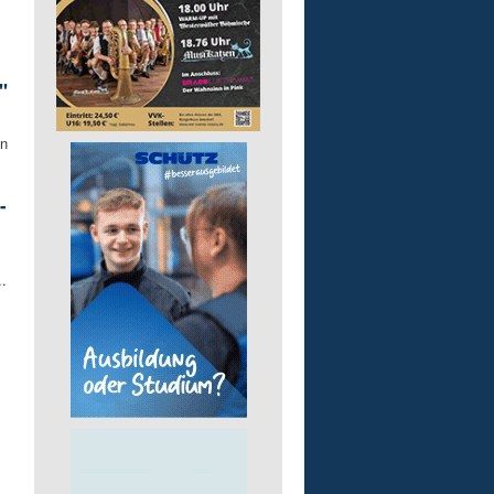
"
en
-
.