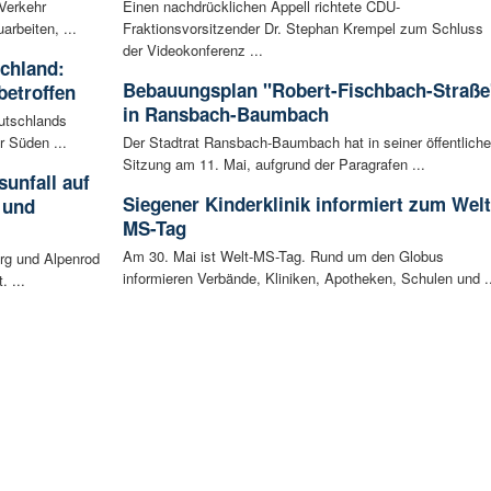
 Verkehr
Einen nachdrücklichen Appell richtete CDU-
arbeiten, ...
Fraktionsvorsitzender Dr. Stephan Krempel zum Schluss
der Videokonferenz ...
schland:
Bebauungsplan "Robert-Fischbach-Straße
betroffen
in Ransbach-Baumbach
eutschlands
r Süden ...
Der Stadtrat Ransbach-Baumbach hat in seiner öffentlich
Sitzung am 11. Mai, aufgrund der Paragrafen ...
unfall auf
Siegener Kinderklinik informiert zum Welt
 und
MS-Tag
Am 30. Mai ist Welt-MS-Tag. Rund um den Globus
rg und Alpenrod
informieren Verbände, Kliniken, Apotheken, Schulen und ..
. ...