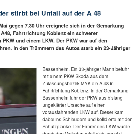
er stirbt bei Unfall auf der A 48
i gegen 7.30 Uhr ereignete sich in der Gemarkung
A48, Fahrtrichtung Koblenz ein schwerer
em PKW und einem LKW. Der PKW war auf den
ren. In den Trümmern des Autos starb ein 23-Jähriger
Bassenheim. Ein 33-jähriger Mann befuhr
mit einem PKW Skoda aus dem
Zulassungsbezirk MYK die A 48 in
Fahrtrichtung Koblenz. In der Gemarkung
Bassenheim fuhr der PKW aus bislang
ungeklärter Ursache auf einen
vorausfahrenden LKW auf. Dieser kam
dabei ins Schleudern und kollidierte mit der
Schutzplanke. Der Fahrer des LKW wurde
durch den Verkehrsunfall nicht verletzt.