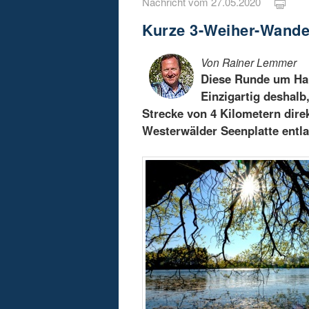
Nachricht vom 27.05.2020
Kurze 3-Weiher-Wande
Von Rainer Lemmer
Diese Runde um Hau
Einzigartig deshalb
Strecke von 4 Kilometern dire
Westerwälder Seenplatte entl