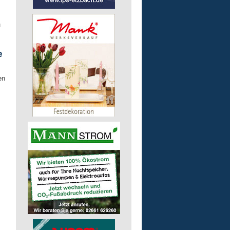
u
e
en