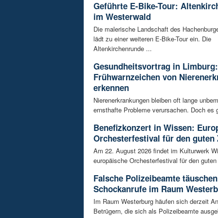
Geführte E-Bike-Tour: Altenkir
im Westerwald
Die malerische Landschaft des Hachenburg
lädt zu einer weiteren E-Bike-Tour ein. Die
Altenkirchenrunde ...
Gesundheitsvortrag in Limburg:
Frühwarnzeichen von Nierener
erkennen
Nierenerkrankungen bleiben oft lange unbeme
ernsthafte Probleme verursachen. Doch es gi
Benefizkonzert in Wissen: Euro
Orchesterfestival für den guten
Am 22. August 2026 findet im Kulturwerk Wi
europäische Orchesterfestival für den guten 
Falsche Polizeibeamte täuschen
Schockanrufe im Raum Westerb
Im Raum Westerburg häufen sich derzeit An
Betrügern, die sich als Polizeibeamte ausge