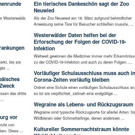
chenrunde
Ein tierisches Dankeschön sagt der Zoo
Neuwied
er Westerwalds
Als der Zoo Neuwied am 18. März aufgrund behördlicher
Anweisung seine Tore für Besucher schließen musste, ...
Westerwälder Daten helfen bei der
Erforschung der Folgen der COVID-19-
krankungen
Infektion
Weltweit gewinnen die Mediziner immer mehr Erkenntniss
rkt, bis sie
zu der COVID-19-Infektion und auch zu deren Folgen. ...
bt ...
Vorläufiger Schulausschluss muss auch i
päisches
Corona-Zeiten vorläufig bleiben
 Zweck
Ordnet eine Schule einen vorläufigen Schulausschluss an
ssen das dritte
so ist sie verpflichtet, zeitnah eine endgültige ...
...
Wegraine als Lebens- und Rückzugsraum
Wegraine sind typische Rückzugsorte für allerlei Arten: fü
urg vor
Wildbienen oder Schmetterlinge, denen anderswo ...
rufe von
Kultureller Sommernachtstraum könnte
ben. Diese ...