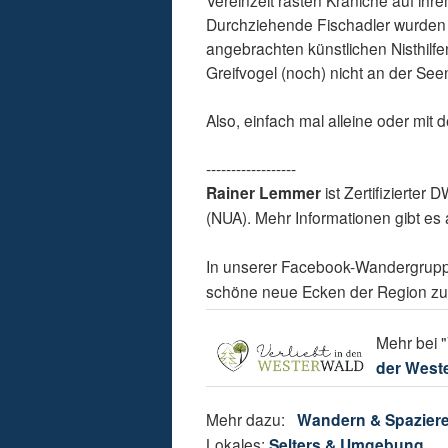
Vereinzelt rasten Kraniche auf ihr
Durchziehende Fischadler wurden a
angebrachten künstlichen Nisthil
Greifvogel (noch) nicht an der See
Also, einfach mal alleine oder mi
------------------
Rainer Lemmer
ist Zertifizierter
(NUA). Mehr Informationen gibt es 
In unserer Facebook-Wandergrupp
schöne neue Ecken der Region zu
Mehr bei "
der West
Mehr dazu:
Wandern & Spazier
Lokales:
Selters & Umgebung