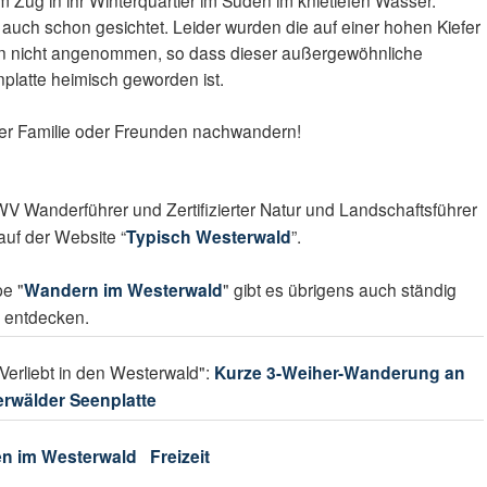
em Zug in ihr Winterquartier im Süden im knietiefen Wasser.
uch schon gesichtet. Leider wurden die auf einer hohen Kiefer
fen nicht angenommen, so dass dieser außergewöhnliche
nplatte heimisch geworden ist.
t der Familie oder Freunden nachwandern!
 DWV Wanderführer und Zertifizierter Natur und Landschaftsführer
auf der Website “
Typisch Westerwald
”.
e "
Wandern im Westerwald
" gibt es übrigens auch ständig
 entdecken.
Verliebt in den Westerwald":
Kurze 3-Weiher-Wanderung an
erwälder Seenplatte
en im Westerwald
Freizeit