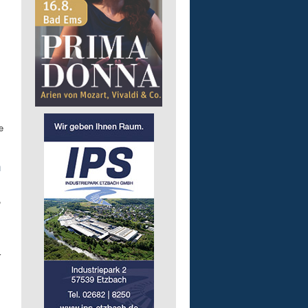
e
n
,
r