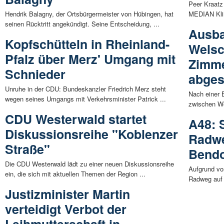
Peer Kraatz
Hendrik Balagny, der Ortsbürgermeister von Hübingen, hat
MEDIAN Klin
seinen Rücktritt angekündigt. Seine Entscheidung, ...
Ausba
Kopfschütteln in Rheinland-
Welsc
Pfalz über Merz' Umgang mit
Zimme
Schnieder
abges
Unruhe in der CDU: Bundeskanzler Friedrich Merz steht
Nach einer 
wegen seines Umgangs mit Verkehrsminister Patrick ...
zwischen We
CDU Westerwald startet
A48: 
Diskussionsreihe "Koblenzer
Radwe
Straße"
Bendo
Die CDU Westerwald lädt zu einer neuen Diskussionsreihe
Aufgrund vo
ein, die sich mit aktuellen Themen der Region ...
Radweg auf 
Justizminister Martin
verteidigt Verbot der
Leihmutterschaft in