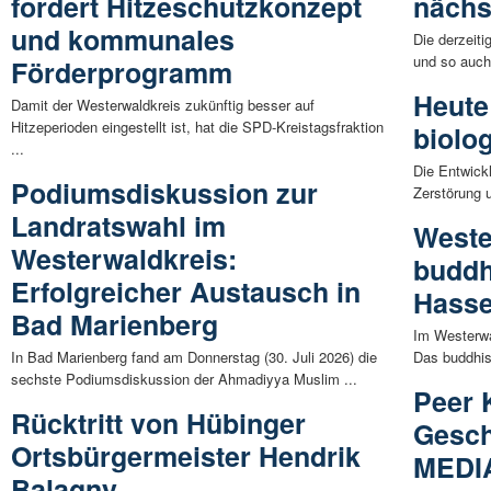
fordert Hitzeschutzkonzept
nächs
und kommunales
Die derzeiti
und so auch
Förderprogramm
Heute 
Damit der Westerwaldkreis zukünftig besser auf
Hitzeperioden eingestellt ist, hat die SPD-Kreistagsfraktion
biolog
...
Die Entwick
Podiumsdiskussion zur
Zerstörung 
Landratswahl im
Weste
Westerwaldkreis:
buddh
Erfolgreicher Austausch in
Hasse
Bad Marienberg
Im Westerwa
In Bad Marienberg fand am Donnerstag (30. Juli 2026) die
Das buddhis
sechste Podiumsdiskussion der Ahmadiyya Muslim ...
Peer 
Rücktritt von Hübinger
Gesch
Ortsbürgermeister Hendrik
MEDIA
Balagny