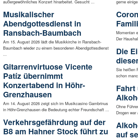
außergewöhnliches Konzert hinarbeitet. Gesucht ...
gerne einig
Musikalischer
Coron
Abendgottesdienst in
Famil
Ransbach-Baumbach
Momentan er
Der Haushalt
Am 15. August 2026 lädt die Musikkirche in Ransbach-
Baumbach wieder zu einem besonderen Abendgottesdienst
Die E
...
diese
Gitarrenvirtuose Vicente
Sie heißen 
Patíz übernimmt
schon manch
Konzertabend in Höhr-
Fahrt
Grenzhausen
Alkoh
Am 14. August 2026 zeigt sich im Musikcasino Gambrinus
Ohne Führer
in Höhr-Grenzhausen die Bedeutung echter Freundschaft ...
Drogen war 
Verkehrsgefährdung auf der
Alkoho
B8 am Hahner Stock führt zu
auf s