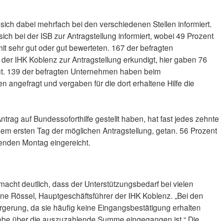
ich dabei mehrfach bei den verschiedenen Stellen informiert.
ich bei der ISB zur Antragstellung informiert, wobei 49 Prozent
mit sehr gut oder gut bewerteten. 167 der befragten
er IHK Koblenz zur Antragstellung erkundigt, hier gaben 76
gut. 139 der befragten Unternehmen haben beim
en angefragt und vergaben für die dort erhaltene Hilfe die
rag auf Bundessoforthilfe gestellt haben, hat fast jedes zehnte
em ersten Tag der möglichen Antragstellung, getan. 56 Prozent
enden Montag eingereicht.
macht deutlich, dass der Unterstützungsbedarf bei vielen
ne Rössel, Hauptgeschäftsführer der IHK Koblenz. „Bei den
gerung, da sie häufig keine Eingangsbestätigung erhalten
be über die auszuzahlende Summe eingegangen ist.“ Die