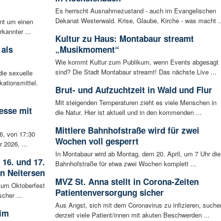
Es herrscht Ausnahmezustand - auch im Evangelischen
Dekanat Westerwald. Krise, Glaube, Kirche - was macht ..
ent um einen
rkannter ...
Kultur zu Haus: Montabaur streamt
 als
„Musikmoment“
Wie kommt Kultur zum Publikum, wenn Events abgesagt
sind? Die Stadt Montabaur streamt! Das nächste Live ...
ie sexuelle
ationsmittel.
Brut- und Aufzuchtzeit in Wald und Flur
Mit steigenden Temperaturen zieht es viele Menschen in
esse mit
die Natur. Hier ist aktuell und in den kommenden ...
Mittlere Bahnhofstraße wird für zwei
6, von 17:30
Wochen voll gesperrt
 2026, ...
In Montabaur wird ab Montag, dem 20. April, um 7 Uhr die
 16. und 17.
Bahnhofstraße für etwa zwei Wochen komplett ...
in Neitersen
MVZ St. Anna stellt in Corona-Zeiten
 zum Oktoberfest
Patientenversorgung sicher
cher ...
Aus Angst, sich mit dem Coronavirus zu infizieren, suche
 im
derzeit viele Patient/innen mit akuten Beschwerden ...