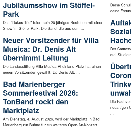
Jubiläumsshow im Stöffel-
Deine Schule
deine Freund
Park
Aufta
Das "Dukes Trio" feiert sein 20-jähriges Bestehen mit einer
Show im Stöffel-Park. Die Band, die aus dem ...
Sozia
Neuer Vorsitzender für Villa
Hach
Musica: Dr. Denis Alt
Der Caritas
drei Studie
übernimmt Leitung
Übert
Die Landesstiftung Villa Musica Rheinland-Pfalz hat einen
neuen Vorsitzenden gewählt. Dr. Denis Alt, ...
Coron
Bad Marienberger
Trink
Sommerfestival 2026:
unwah
TonBand rockt den
Die Fachver
neuartigen 
Marktplatz
...
Am Dienstag, 4. August 2026, wird der Marktplatz in Bad
Marienberg zur Bühne für ein weiteres Open-Air-Konzert. ...