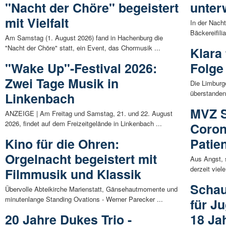
"Nacht der Chöre" begeistert
unter
mit Vielfalt
In der Nacht
Bäckereifili
Am Samstag (1. August 2026) fand in Hachenburg die
"Nacht der Chöre" statt, ein Event, das Chormusik ...
Klara 
"Wake Up"-Festival 2026:
Folge
Zwei Tage Musik in
Die Limburge
überstanden
Linkenbach
MVZ St
ANZEIGE | Am Freitag und Samstag, 21. und 22. August
2026, findet auf dem Freizeitgelände in Linkenbach ...
Coron
Kino für die Ohren:
Patie
Orgelnacht begeistert mit
Aus Angst, 
derzeit viel
Filmmusik und Klassik
Schau
Übervolle Abteikirche Marienstatt, Gänsehautmomente und
minutenlange Standing Ovations - Werner Parecker ...
für J
20 Jahre Dukes Trio -
18 Ja