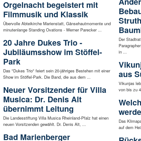
Änder
Orgelnacht begeistert mit
Bebau
Filmmusik und Klassik
Strut
Übervolle Abteikirche Marienstatt, Gänsehautmomente und
Baum
minutenlange Standing Ovations - Werner Parecker ...
Der Stadtra
20 Jahre Dukes Trio -
Paragraphe
Jubiläumsshow im Stöffel-
in ...
Park
Vikun
Das "Dukes Trio" feiert sein 20-jähriges Bestehen mit einer
aus S
Show im Stöffel-Park. Die Band, die aus dem ...
Vikunjas le
Neuer Vorsitzender für Villa
von bis zu 
Musica: Dr. Denis Alt
Welch
übernimmt Leitung
werd
Die Landesstiftung Villa Musica Rheinland-Pfalz hat einen
Das Klimapa
neuen Vorsitzenden gewählt. Dr. Denis Alt, ...
auf dem Hei
Bad Marienberger
Rücks