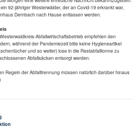
ute Morgen eine weitere erfreuliche Nachricht bekanntzugeben.
ein 92-jähriger Westerwälder, der an Covid-19 erkrankt war,
enhaus Dernbach nach Hause entlassen werden.
eis
esterwaldkreis-Abfallwirtschaftsbetrieb empfehlen den
ern, während der Pandemiezeit bitte keine Hygieneartikel
schentücher und so weiter) lose in die Restabfalltonne zu
erschlossenen Abfallsäcken entsorgt werden.
en Regeln der Abfalltrennung müssen natürlich darüber hinaus
)
g
ktion