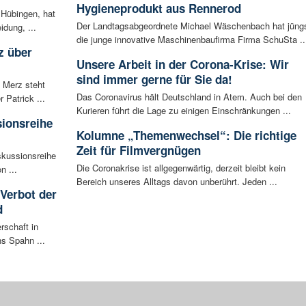
Hygieneprodukt aus Rennerod
 Hübingen, hat
Der Landtagsabgeordnete Michael Wäschenbach hat jüng
idung, ...
die junge innovative Maschinenbaufirma Firma SchuSta ..
z über
Unsere Arbeit in der Corona-Krise: Wir
sind immer gerne für Sie da!
 Merz steht
Das Coronavirus hält Deutschland in Atem. Auch bei den
Patrick ...
Kurieren führt die Lage zu einigen Einschränkungen ...
sionsreihe
Kolumne „Themenwechsel“: Die richtige
Zeit für Filmvergnügen
skussionsreihe
Die Coronakrise ist allgegenwärtig, derzeit bleibt kein
n ...
Bereich unseres Alltags davon unberührt. Jeden ...
 Verbot der
d
rschaft in
ns Spahn ...