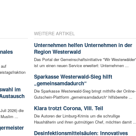
WEITERE ARTIKEL
Unternehmen helfen Unternehmen in der
nales
Region Westerwald
Das Portal der Gemeinschaftsinitiative "Wir Westerwälder
ist um einen neuen Service erweitert: Unternehmen ...
 auf
eistagsfraktion
Sparkasse Westerwald-Sieg hilft
„gemeinsamdadurch“
swahl im
Die Sparkasse Westerwald-Sieg bringt mithilfe der Online-
 Austausch
Gutschein-Plattform „gemeinsamdadurch“ hilfsbereite ...
Klara trotzt Corona, VIII. Teil
Juli 2026) die
Die Autoren der Limburg-Krimis um die schrullige
Muslim ...
Haushälterin und ihren gutmütigen Chef, möchten damit ..
germeister
Desinfektionsmittelsäulen: Innovatives