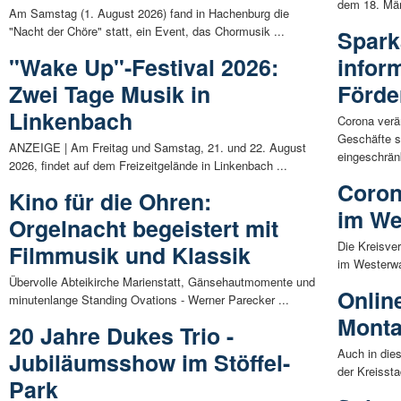
dem 18. Mär
Am Samstag (1. August 2026) fand in Hachenburg die
"Nacht der Chöre" statt, ein Event, das Chormusik ...
Spark
"Wake Up"-Festival 2026:
infor
Zwei Tage Musik in
Förd
Linkenbach
Corona verä
Geschäfte s
ANZEIGE | Am Freitag und Samstag, 21. und 22. August
eingeschränk
2026, findet auf dem Freizeitgelände in Linkenbach ...
Coron
Kino für die Ohren:
im We
Orgelnacht begeistert mit
Die Kreisve
Filmmusik und Klassik
im Westerwa
Übervolle Abteikirche Marienstatt, Gänsehautmomente und
Onlin
minutenlange Standing Ovations - Werner Parecker ...
Monta
20 Jahre Dukes Trio -
Auch in die
Jubiläumsshow im Stöffel-
der Kreissta
Park