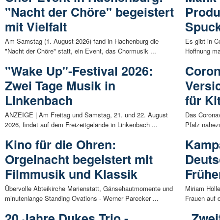
"Nacht der Chöre" begeistert
Produ
mit Vielfalt
Spuc
Am Samstag (1. August 2026) fand in Hachenburg die
Es gibt in 
"Nacht der Chöre" statt, ein Event, das Chormusik ...
Hoffnung ma
"Wake Up"-Festival 2026:
Coron
Zwei Tage Musik in
Versi
Linkenbach
für K
ANZEIGE | Am Freitag und Samstag, 21. und 22. August
Das Coronavi
2026, findet auf dem Freizeitgelände in Linkenbach ...
Pfalz nahez
Kino für die Ohren:
Kampa
Orgelnacht begeistert mit
Deuts
Filmmusik und Klassik
Frühe
Übervolle Abteikirche Marienstatt, Gänsehautmomente und
Miriam Höll
minutenlange Standing Ovations - Werner Parecker ...
Frauen auf 
20 Jahre Dukes Trio -
„Zwei