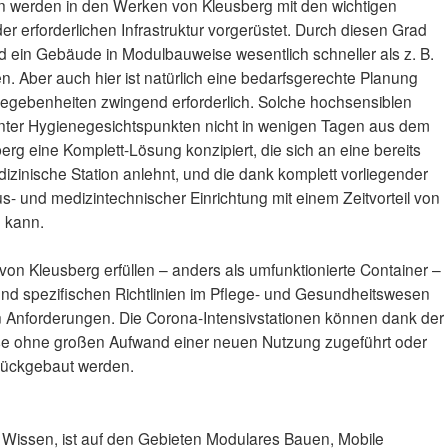
nen werden in den Werken von Kleusberg mit den wichtigen
 erforderlichen Infrastruktur vorgerüstet. Durch diesen Grad
d ein Gebäude in Modulbauweise wesentlich schneller als z. B.
. Aber auch hier ist natürlich eine bedarfsgerechte Planung
Gegebenheiten zwingend erforderlich. Solche hochsensiblen
unter Hygienegesichtspunkten nicht in wenigen Tagen aus dem
rg eine Komplett-Lösung konzipiert, die sich an eine bereits
edizinische Station anlehnt, und die dank komplett vorliegender
- und medizintechnischer Einrichtung mit einem Zeitvorteil von
n kann.
n Kleusberg erfüllen – anders als umfunktionierte Container –
nd spezifischen Richtlinien im Pflege- und Gesundheitswesen
n Anforderungen. Die Corona-Intensivstationen können dank der
se ohne großen Aufwand einer neuen Nutzung zugeführt oder
rückgebaut werden.
ssen, ist auf den Gebieten Modulares Bauen, Mobile