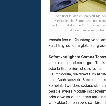
Seit über 20 Jahren realisiert Kleus
Klinikgebäude, Betten- und Intensivs
weitere medizinische Einrichtungen schl
modularer Bauweise. (Fotos:
Vorschriften ist Kleusberg vor alle
kurzfristig, sondern gleichzeitig a
Sofort verfügbare Corona-Testz
Um die dringend benötigten Testk
oder kritische Bereiche zu kontam
Raummodule, die direkt zum Aufste
sind. Auch spezielle Sanitätseinh
kombiniert werden, sodass sich an
beispielsweise Module mit getren
oder erweiterte Lösungen mit zusä
Umkleideräumen sowie sanitären E