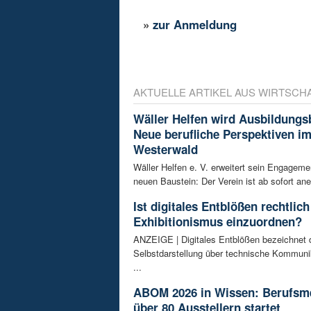
»
zur Anmeldung
AKTUELLE ARTIKEL AUS WIRTSCH
Wäller Helfen wird Ausbildungs
Neue berufliche Perspektiven i
Westerwald
Wäller Helfen e. V. erweitert sein Engagem
neuen Baustein: Der Verein ist ab sofort ane
Ist digitales Entblößen rechtlich
Exhibitionismus einzuordnen?
ANZEIGE | Digitales Entblößen bezeichnet d
Selbstdarstellung über technische Kommunik
...
ABOM 2026 in Wissen: Berufsm
über 80 Ausstellern startet