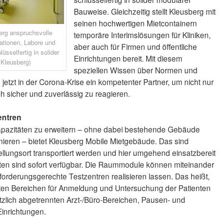
Bauweise. Gleichzeitig stellt Kleusberg mit
seinen hochwertigen Mietcontainern
berg anspruchsvolle
temporäre Interimslösungen für Kliniken,
tationen, Labore und
aber auch für Firmen und öffentliche
üsselfertig in solider
Einrichtungen bereit. Mit diesem
 Kleusberg)
speziellen Wissen über Normen und
m jetzt in der Corona-Krise ein kompetenter Partner, um nicht nur
uch sicher und zuverlässig zu reagieren.
entren
apazitäten zu erweitern – ohne dabei bestehende Gebäude
inieren – bietet Kleusberg Mobile Mietgebäude. Das sind
llungsort transportiert werden und hier umgehend einsatzbereit
eiten sind sofort verfügbar. Die Raummodule können miteinander
forderungsgerechte Testzentren realisieren lassen. Das heißt,
nten Bereichen für Anmeldung und Untersuchung der Patienten
tzlich abgetrennten Arzt-/Büro-Bereichen, Pausen- und
inrichtungen.