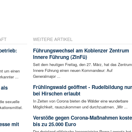
AFT
WEITERE ARTIKEL
betrieb:
Führungswechsel am Koblenzer Zentrum
m
Innere Führung (ZInFü)
Seit dem heutigen Freitag, den 27. März, hat das Zentrum
Innere Führung einen neuen Kommandeur: Auf
ent um einen
Generalmajor ...
rkannter ...
Frühlingswald geöffnet - Rudelbildung nu
 als
bei Hirschen erlaubt
In Zeiten von Corona bieten die Wälder eine wunderbare
ie sexuelle
Möglichkeit, rauszukommen und durchzuatmen. „Wir ...
ationsmittel.
Verstöße gegen Corona-Maßnahmen kost
esse mit
bis zu 25.000 Euro
Der rheinland-pfälzische Innenminister Roger Lewentz hat