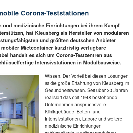
mobile Corona-Teststationen
 und medizinische Einrichtungen bei ihrem Kampf
erstützen, hat Kleusberg als Hersteller von modularen
istungsfähigsten und größten deutschen Anbieter
obiler Mietcontainer kurzfristig verfügbare
abei handelt es sich um Corona-Testzentren aus
hlüsselfertige Intensivstationen in Modulbauweise.
Wissen. Der Vorteil bei diesen Lösungen
ist die große Erfahrung von Kleusberg im
Gesundheitswesen. Seit über 20 Jahren
realisiert das seit 1948 bestehende
Unternehmen anspruchsvolle
Klinikgebäude, Betten- und
Intensivstationen, Labore und weitere
medizinische Einrichtungen
schlüsselfertig in solider modularer