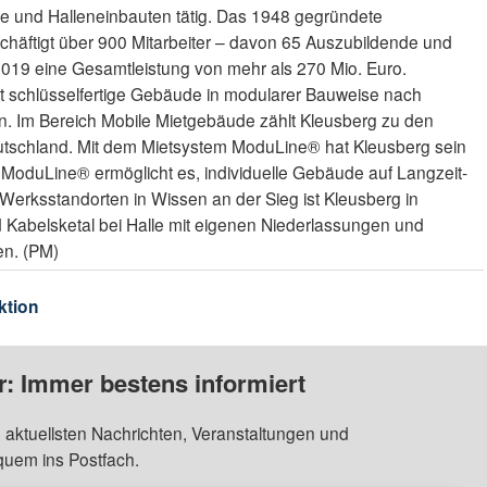
 und Halleneinbauten tätig. Das 1948 gegründete
häftigt über 900 Mitarbeiter – davon 65 Auszubildende und
2019 eine Gesamtleistung von mehr als 270 Mio. Euro.
htet schlüsselfertige Gebäude in modularer Bauweise nach
n. Im Bereich Mobile Mietgebäude zählt Kleusberg zu den
eutschland. Mit dem Mietsystem ModuLine® hat Kleusberg sein
t. ModuLine® ermöglicht es, individuelle Gebäude auf Langzeit-
 Werksstandorten in Wissen an der Sieg ist Kleusberg in
abelsketal bei Halle mit eigenen Niederlassungen und
en. (PM)
ktion
: Immer bestens informiert
 aktuellsten Nachrichten, Veranstaltungen und
quem ins Postfach.