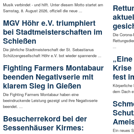
Musik verbindet - und hilft. Unter diesem Motto startet am
Rettu
Samstag, 8. August 2026, offiziell die neue ...
aktue
MGV Höhr e.V. triumphiert
gesic
bei Stadtmeisterschaften im
Die Corona-
Schießen
Rettungsdie
...
Die jährliche Stadtmeisterschaft der St. Sebastianus
Schützengesellschaft Höhr e.V. bot wieder spannende ...
„Eine
Fighting Farmers Montabaur
Krise
beenden Negativserie mit
fest i
klarem Sieg in Gießen
Körperliche 
dem Dach ei
Die Fighting Farmers Montabaur haben eine
beeindruckende Leistung gezeigt und ihre Negativserie
Schme
beendet. ...
Schut
Besucherrekord bei der
Ameis
Sessenhäuser Kirmes:
Ein neues S