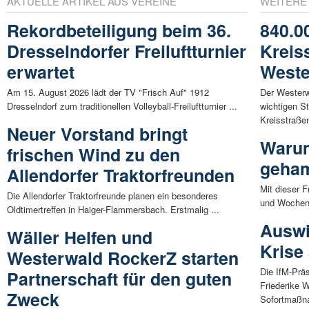
AKTUELLE ARTIKEL AUS VEREINE
WEITERE
Rekordbeteiligung beim 36.
840.0
Dresselndorfer Freiluftturnier
Kreis
erwartet
Weste
Am 15. August 2026 lädt der TV "Frisch Auf" 1912
Der Westerw
Dresselndorf zum traditionellen Volleyball-Freiluftturnier ...
wichtigen S
Kreisstraßen
Neuer Vorstand bringt
Warum
frischen Wind zu den
geham
Allendorfer Traktorfreunden
Mit dieser F
Die Allendorfer Traktorfreunde planen ein besonderes
und Wochen. 
Oldtimertreffen in Haiger-Flammersbach. Erstmalig ...
Auswi
Wäller Helfen und
Krise
Westerwald RockerZ starten
Die IfM-Präs
Partnerschaft für den guten
Friederike 
Zweck
Sofortmaßn