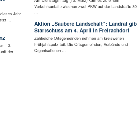
Am Dienstagmittag (10. März) kam es zu einem
Verkehrsunfall zwischen zwei PKW auf der Landstraße 30
...
 dieses Jahr
tzt ...
Aktion „Saubere Landschaft“: Landrat gib
Startschuss am 4. April in Freirachdorf
nz
Zahlreiche Ortsgemeinden nehmen am kreisweiten
Frühjahrsputz teil. Die Ortsgemeinden, Verbände und
um 13.
Organisationen ...
unft der