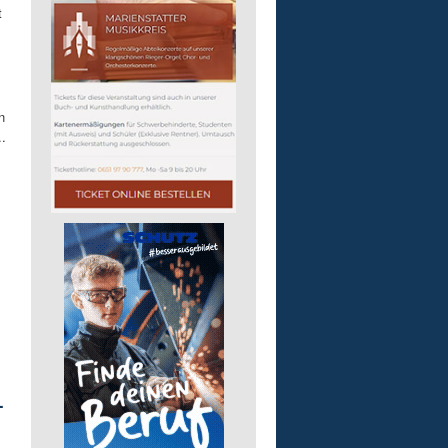
t
n
.
L