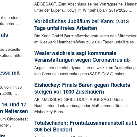
m
ABGESAGT. Zum Abschluss seiner Vortragsreihe „Heima
unter der Lupe“ („HudL“) im Winterhalbjahr 2019/2020 ...
ent um einen
Vorbildliches Jubiläum bei Kann: 2.013
rkannter ...
Tage unfallfreies Arbeiten
 als
Die Kann GmbH Baustoffwerke gratulieren den Mitarbeiter
im Kieswerk Heimbach-Weis zu 2.013 Tagen unfallfreies ..
ie sexuelle
Westerwaldkreis sagt kommunale
ationsmittel.
Veranstaltungen wegen Coronavirus ab
Angesichts der sich dynamisch entwickelten Ausbreitung
esse mit
von Coronaviruserkrankungen (SARS-CoV-2) haben ...
Eishockey: Finals Bären gegen Rockets
6, von 17:30
steigen vor 1000 Zuschauern
 2026, ...
AKTUALISIERT SPIEL DOCH ABGESAGT! Gute
 16. und 17.
Nachrichten dank vorbeugender Maßnahmen für alle
in Neitersen
Eishockey-Fans ...
 zum Oktoberfest
Totalschaden: Frontalzusammenstoß auf 
cher ...
306 bei Bendorf
 im