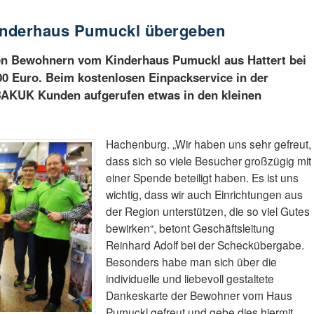
inderhaus Pumuckl übergeben
en Bewohnern vom Kinderhaus Pumuckl aus Hattert bei
0 Euro. Beim kostenlosen Einpackservice in der
BAKUK Kunden aufgerufen etwas in den kleinen
Hachenburg. „Wir haben uns sehr gefreut,
dass sich so viele Besucher großzügig mit
einer Spende beteiligt haben. Es ist uns
wichtig, dass wir auch Einrichtungen aus
der Region unterstützen, die so viel Gutes
bewirken“, betont Geschäftsleitung
Reinhard Adolf bei der Scheckübergabe.
Besonders habe man sich über die
individuelle und liebevoll gestaltete
Dankeskarte der Bewohner vom Haus
Pumuckl gefreut und gebe dies hiermit