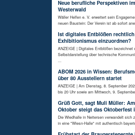
Neue berufliche Perspektiven i
Westerwald
Wäller Helfen e. V. erweitert sein Engagem
neuen Baustein: Der Verein ist ab sofort ane
Ist digitales Entblößen rechtlich
Exhibitionismus einzuordnen?
ANZEIGE | Digitales Entblößen bezeichnet d
Selbstdarstellung über technische Kommunik
...
ABOM 2026 in Wissen: Berufsm
über 80 Ausstellern startet
ANZEIGE | Am Dienstag, 8. September 202
bis 20 Uhr sowie am Mittwoch, 9. September
Grüß Gott, sagt Muli Müller: Am
Oktober steigt das Oktoberfest 
Die Wiedhalle in Neitersen verwandelt sich
in eine "Wiesn-Halle" mit authentisch bayeris
Frühstart der Braugerstenernte