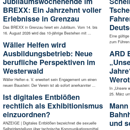
Jubiläumswochenende im
Schei
BREXX: Ein Jahrzehnt voller
Tsche
Erlebnisse in Grenzau
Fahre
Deuts
Das BREXX in Grenzau feiert ein Jubiläum. Vom 14. bis
16. August 2026 wird das 10-jährige Bestehen mit ...
Eine gültig
zum Führen 
Wäller Helfen wird
Ausbildungsbetrieb: Neue
ARD E
berufliche Perspektiven im
„Unse
Westerwald
Jahre
Wero
Wäller Helfen e. V. erweitert sein Engagement um einen
neuen Baustein: Der Verein ist ab sofort anerkannter ...
In „Unsere 
25. März um 
Ist digitales Entblößen
rechtlich als Exhibitionismus
Mann 
einzuordnen?
Bahnh
und s
ANZEIGE | Digitales Entblößen bezeichnet die sexuelle
Selbstdarstellung über technische Kommunikationsmittel.