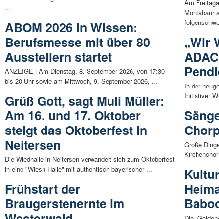
Am Freitaga
...
Montabaur a
folgenschwe
ABOM 2026 in Wissen:
Berufsmesse mit über 80
„Wir 
Ausstellern startet
ADAC 
Pendl
ANZEIGE | Am Dienstag, 8. September 2026, von 17:30
bis 20 Uhr sowie am Mittwoch, 9. September 2026, ...
In der neug
Initiative „
Grüß Gott, sagt Muli Müller:
Am 16. und 17. Oktober
Sänge
steigt das Oktoberfest in
Chorp
Neitersen
Große Dinge
Kirchenchor 
Die Wiedhalle in Neitersen verwandelt sich zum Oktoberfest
in eine "Wiesn-Halle" mit authentisch bayerischer ...
Kultu
Frühstart der
Heima
Braugerstenernte im
Babo
Westerwald
Die „Goldene