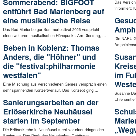
Sommerabend: BIGFOOT
Das Versic
informiert: 
entführt Bad Marienberg auf
eine musikalische Reise
Gesuc
Amphi
Das Bad Marienberger Sommerfestival 2026 verspricht
einen weiteren musikalischen Höhepunkt. Am Dienstag, ...
Die NABU-G
Amphibiensc
Beben in Koblenz: Thomas
Anders, die "Höhner" und
Susan
die "festival:philharmonie
Kreis
westfalen"
im Fu
Weste
Eine Mischung aus verschiedenen Genres versprach einen
sehr spannenden Konzertverlauf. Das Konzept ging ...
Susanne Bay
Ehrenamtleri
Sanierungsarbeiten an der
Erlöserkirche Neuhäusel
Schul
starten im September
Marie
„Wegw
Die Erlöserkirche in Neuhäusel steht vor einer dringenden
Sanierung. Das Dach des historischen Gebäudes ...