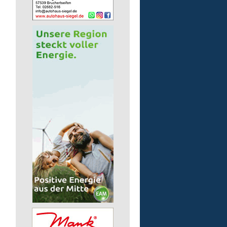
Finanz- und Lohnbuchha
(m/w/d)