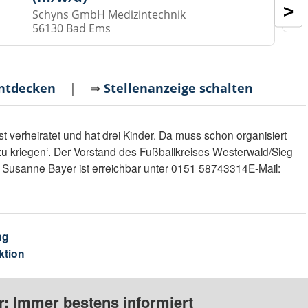
>
Schyns GmbH Medizintechnik
56130 Bad Ems
entdecken
| ⇒
Stellenanzeige schalten
t verheiratet und hat drei Kinder. Da muss schon organisiert
zu kriegen‘. Der Vorstand des Fußballkreises Westerwald/Sieg
. Susanne Bayer ist erreichbar unter 0151 58743314E-Mail:
ng
ktion
: Immer bestens informiert