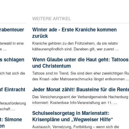
WEITERE ARTIKEL
rabenteuer
Winter ade - Erste Kraniche kommen
zurück
erwald in eine
Kraniche gehören zu den Frühziehern, da sie relativ
s ...
kälteunempfindlich sind. Daneben gilt, wer zuerst ...
s schlagen
Wenn Glaube unter die Haut geht: Tattoos
und Christentum
ich hat sich die
Tattoos sind im Trend. Sie sind dem eher zwielichtigen Ru
des Knast- oder Matrosenschmucks längst entkommen ..
f Eintracht
Jeder Monat zählt! Bausteine für die Rent
Das Versicherungsamt der Verbandgemeinde Hachenburg
informiert: Kostenlose Info-Veranstaltung am 11. ...
Herausforderung
chaft ...
Schulseelsorgetag in Marienstatt:
rt: Simone
Krisenpläne und „Wegweiser Hilfe“
en
Austausch, Vernetzung, Fortbildung – wenn sich die