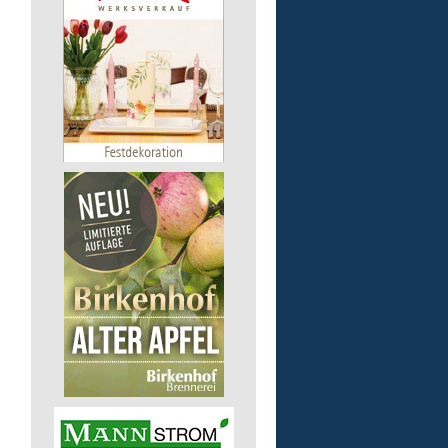
Pusch AG
56242 Marienrachdorf