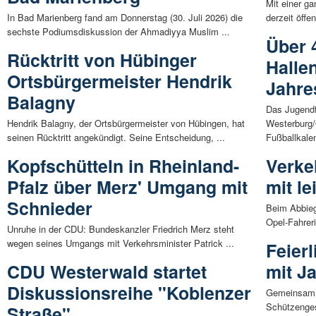
Mit einer ga
In Bad Marienberg fand am Donnerstag (30. Juli 2026) die
derzeit öffe
sechste Podiumsdiskussion der Ahmadiyya Muslim ...
Über 
Rücktritt von Hübinger
Halle
Ortsbürgermeister Hendrik
Jahre
Balagny
Das Jugendf
Hendrik Balagny, der Ortsbürgermeister von Hübingen, hat
Westerburg/
seinen Rücktritt angekündigt. Seine Entscheidung, ...
Fußballkalen
Kopfschütteln in Rheinland-
Verke
Pfalz über Merz' Umgang mit
mit le
Schnieder
Beim Abbieg
Opel-Fahrer
Unruhe in der CDU: Bundeskanzler Friedrich Merz steht
wegen seines Umgangs mit Verkehrsminister Patrick ...
Feier
CDU Westerwald startet
mit J
Diskussionsreihe "Koblenzer
Gemeinsam m
Schützenges
Straße"