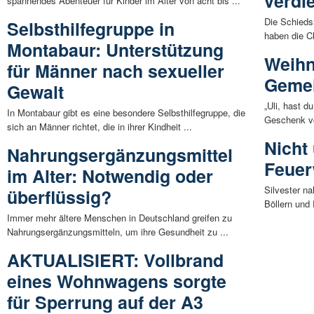
verdi
spannendes Abenteuer für Kinder im Alter von acht bis ...
Die Schieds
Selbsthilfegruppe in
haben die C
Montabaur: Unterstützung
Weihn
für Männer nach sexueller
Gemei
Gewalt
„Uli, hast 
In Montabaur gibt es eine besondere Selbsthilfegruppe, die
Geschenk vo
sich an Männer richtet, die in ihrer Kindheit ...
Nicht 
Nahrungsergänzungsmittel
Feuer
im Alter: Notwendig oder
Silvester na
überflüssig?
Böllern und
Immer mehr ältere Menschen in Deutschland greifen zu
Nahrungsergänzungsmitteln, um ihre Gesundheit zu ...
AKTUALISIERT: Vollbrand
eines Wohnwagens sorgte
für Sperrung auf der A3