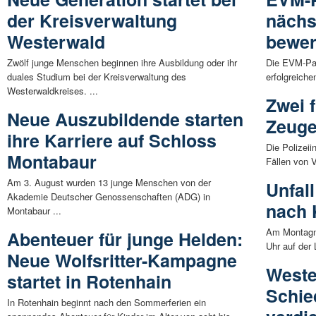
der Kreisverwaltung
nächs
Westerwald
bewe
Zwölf junge Menschen beginnen ihre Ausbildung oder ihr
Die EVM-Pal
duales Studium bei der Kreisverwaltung des
erfolgreich
Westerwaldkreises. ...
Zwei f
Neue Auszubildende starten
Zeuge
ihre Karriere auf Schloss
Die Polizei
Montabaur
Fällen von V
Am 3. August wurden 13 junge Menschen von der
Unfall
Akademie Deutscher Genossenschaften (ADG) in
nach 
Montabaur ...
Am Montagn
Abenteuer für junge Helden:
Uhr auf der 
Neue Wolfsritter-Kampagne
Weste
startet in Rotenhain
Schie
In Rotenhain beginnt nach den Sommerferien ein