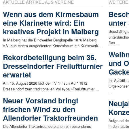
AKTUELLE ARTIKEL AUS VEREINE
WEITERE
Wenn aus dem Kirmesbaum
Besch
eine Klarinette wird: Ein
unter
kreatives Projekt in Malberg
Beschäftigt
unterdurchsc
In Malberg hat die Bindweider Bergkapelle 1876 Malberg
Das ...
e.V. aus einem ausgedienten Kirmesbaum ein Kunstwerk ...
Weihn
Rekordbeteiligung beim 36.
und O
Dresselndorfer Freiluftturnier
Gack
erwartet
Ihr Auftritt
Am 15. August 2026 lädt der TV "Frisch Auf" 1912
Orgelkonzer
Dresselndorf zum traditionellen Volleyball-Freiluftturnier ...
...
Neuer Vorstand bringt
Neuja
frischen Wind zu den
Konze
Allendorfer Traktorfreunden
Aufgrund de
Die Allendorfer Traktorfreunde planen ein besonderes
in den letzt