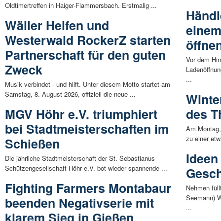
Oldtimertreffen in Haiger-Flammersbach. Erstmalig ...
Händl
Wäller Helfen und
einem
Westerwald RockerZ starten
öffne
Partnerschaft für den guten
Vor dem Hin
Zweck
Ladenöffnun
...
Musik verbindet - und hilft. Unter diesem Motto startet am
Samstag, 8. August 2026, offiziell die neue ...
Winte
MGV Höhr e.V. triumphiert
des 
bei Stadtmeisterschaften im
Am Montag,
zu einer et
Schießen
Ideen 
Die jährliche Stadtmeisterschaft der St. Sebastianus
Schützengesellschaft Höhr e.V. bot wieder spannende ...
Gesc
Fighting Farmers Montabaur
Nehmen füll
Seemann) We
beenden Negativserie mit
...
klarem Sieg in Gießen