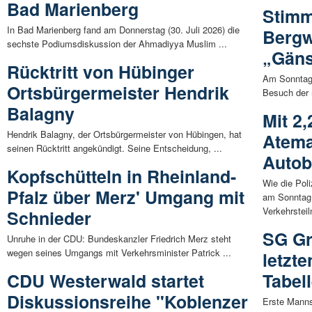
Bad Marienberg
Stimm
In Bad Marienberg fand am Donnerstag (30. Juli 2026) die
Bergw
sechste Podiumsdiskussion der Ahmadiyya Muslim ...
„Gäns
Rücktritt von Hübinger
Am Sonntag,
Ortsbürgermeister Hendrik
Besuch der m
Balagny
Mit 2,
Hendrik Balagny, der Ortsbürgermeister von Hübingen, hat
Atema
seinen Rücktritt angekündigt. Seine Entscheidung, ...
Autob
Kopfschütteln in Rheinland-
Wie die Poli
Pfalz über Merz' Umgang mit
am Sonntag 
Verkehrsteil
Schnieder
SG Gr
Unruhe in der CDU: Bundeskanzler Friedrich Merz steht
wegen seines Umgangs mit Verkehrsminister Patrick ...
letzt
CDU Westerwald startet
Tabel
Diskussionsreihe "Koblenzer
Erste Manns