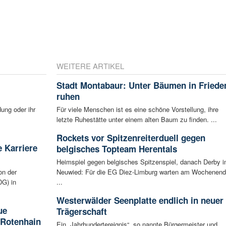
WEITERE ARTIKEL
Stadt Montabaur: Unter Bäumen in Friede
ruhen
ung oder ihr
Für viele Menschen ist es eine schöne Vorstellung, ihre
letzte Ruhestätte unter einem alten Baum zu finden. ...
Rockets vor Spitzenreiterduell gegen
 Karriere
belgisches Topteam Herentals
Heimspiel gegen belgisches Spitzenspiel, danach Derby i
on der
Neuwied: Für die EG Diez-Limburg warten am Wochenen
G) in
...
Westerwälder Seenplatte endlich in neuer
ue
Trägerschaft
 Rotenhain
Ein „Jahrhundertereignis“, so nannte Bürgermeister und