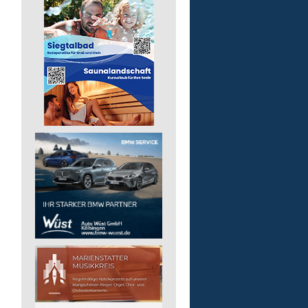
Kita - Assistenz (m/w/d)
Lebenshilfe im Landkreis Altenk
GmbH