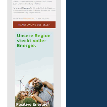
51598 Friesenhagen