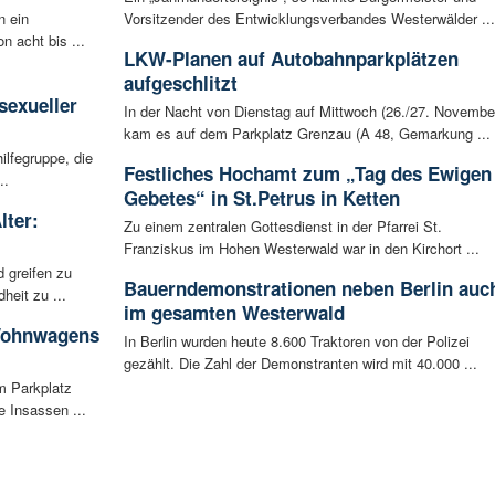
n ein
Vorsitzender des Entwicklungsverbandes Westerwälder ...
n acht bis ...
LKW-Planen auf Autobahnparkplätzen
:
aufgeschlitzt
sexueller
In der Nacht von Dienstag auf Mittwoch (26./27. Novembe
kam es auf dem Parkplatz Grenzau (A 48, Gemarkung ...
ilfegruppe, die
Festliches Hochamt zum „Tag des Ewigen
..
Gebetes“ in St.Petrus in Ketten
lter:
Zu einem zentralen Gottesdienst in der Pfarrei St.
Franziskus im Hohen Westerwald war in den Kirchort ...
 greifen zu
Bauerndemonstrationen neben Berlin auc
eit zu ...
im gesamten Westerwald
 Wohnwagens
In Berlin wurden heute 8.600 Traktoren von der Polizei
gezählt. Die Zahl der Demonstranten wird mit 40.000 ...
m Parkplatz
 Insassen ...