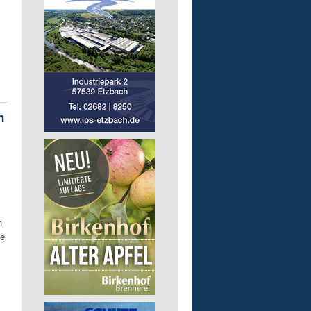
n
n
de