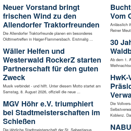
Neuer Vorstand bringt
Bucht
frischen Wind zu den
Vom G
Allendorfer Traktorfreunden
Anlässlich i
Reiner Meut
Die Allendorfer Traktorfreunde planen ein besonderes
Oldtimertreffen in Haiger-Flammersbach. Erstmalig ...
30 Ja
Wäller Helfen und
Waldb
Westerwald RockerZ starten
Ab dem 1. A
Weihnachtsd
Partnerschaft für den guten
Zweck
HwK-V
Präsi
Musik verbindet - und hilft. Unter diesem Motto startet am
Samstag, 8. August 2026, offiziell die neue ...
Verwa
MGV Höhr e.V. triumphiert
Die Vollver
Selbstverw
bei Stadtmeisterschaften im
Koblenz. Da
Schießen
NABU-
Die jährliche Stadtmeisterschaft der St. Sebastianus