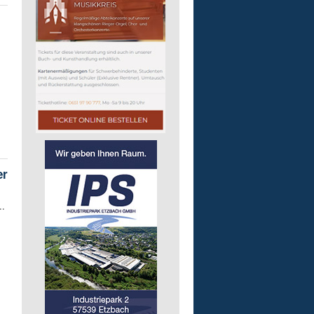
er
..