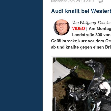
Nachricht vom 28.10.2019
Audi knallt bei Weste
Von Wolfgang Tischler
VIDEO
| Am Montaga
Landstraße 300 vo
Gefällstrecke kurz vor dem O
ab und knallte gegen einen Br