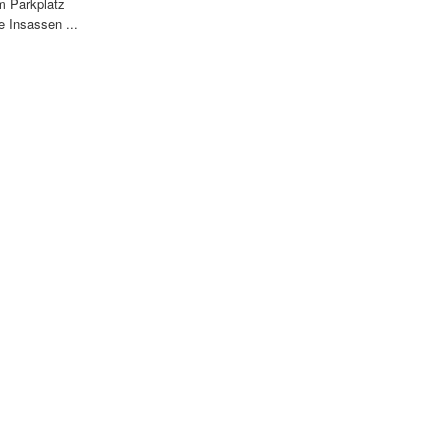
m Parkplatz
 Insassen ...