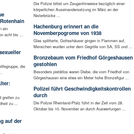
Die Polizei bittet um Zeugenhinweise bezüglich einer
körperlichen Auseinandersetzung im März an der
ue
Nisterbrücke ...
 Rotenhain
Hachenburg erinnert an die
n ein
Novemberpogrome von 1938
n acht bis ...
Glas splitterte, Gotteshäuser gingen in Flammen auf,
:
Menschen wurden unter dem Gegröle von SA, SS und ...
sexueller
Bronzebaum vom Friedhof Görgeshausen
gestohlen
ilfegruppe, die
Besonders pietätlos waren Diebe, die vom Friedhof von
..
Görgeshausen eine etwa ein Meter hohe Bronzefigur ...
lter:
Polizei führt Geschwindigkeitskontrollen
durch
 greifen zu
Die Polizei Rheinland-Pfalz führt in der Zeit vom 28.
eit zu ...
Oktober bis 10. November an durch Auswertungen ...
g auf der