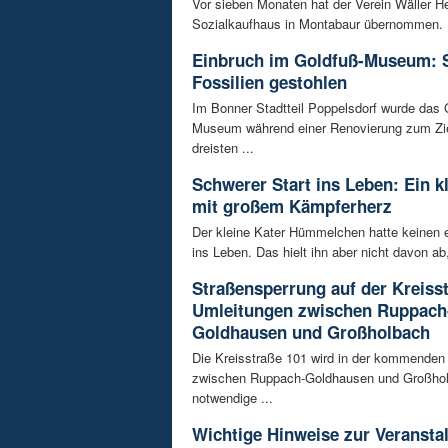
Vor sieben Monaten hat der Verein Wäller He
Sozialkaufhaus in Montabaur übernommen. D
Einbruch im Goldfuß-Museum: 
Fossilien gestohlen
Im Bonner Stadtteil Poppelsdorf wurde das 
Museum während einer Renovierung zum Zie
dreisten ...
Schwerer Start ins Leben: Ein k
mit großem Kämpferherz
Der kleine Kater Hümmelchen hatte keinen e
ins Leben. Das hielt ihn aber nicht davon ab,
Straßensperrung auf der Kreisst
Umleitungen zwischen Ruppach
Goldhausen und Großholbach
Die Kreisstraße 101 wird in der kommende
zwischen Ruppach-Goldhausen und Großhol
notwendige ...
Wichtige Hinweise zur Veransta