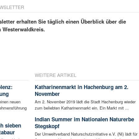
WSLETTER
etter erhalten Sie täglich einen Überblick über die
m Westerwaldkreis.
WEITERE ARTIKEL
blenz:
Katharinenmarkt in Hachenburg am 2.
rung
November
einen neuen
Am 2. November 2019 lädt die Stadt Hachenburg wieder
rnehmensführung
zum beliebten Katharinenmarkt ein. Ein Markt mit ...
Indian Summer im Nationalen Naturerbe
ch sieben
Stegskopf
tabaur
Der Umweltverband Naturschutzinitiative e.V. (NI) lädt für