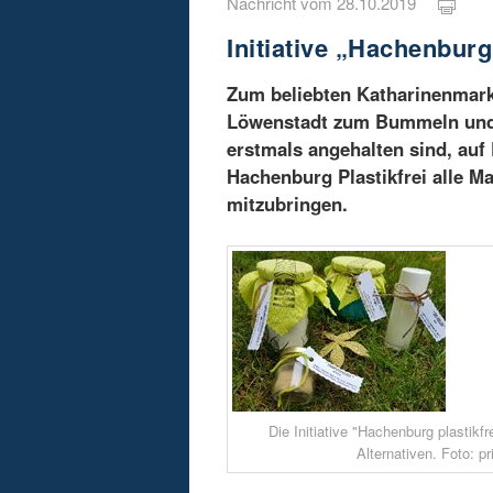
Nachricht vom 28.10.2019
Initiative „Hachenburg
Zum beliebten Katharinenmark
Löwenstadt zum Bummeln und S
erstmals angehalten sind, auf 
Hachenburg Plastikfrei alle M
mitzubringen.
Die Initiative "Hachenburg plastikfre
Alternativen. Foto: pr