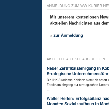
ANMELDUNG ZUM WW-KURIER NE
Mit unserem kostenlosen Newsl
aktuellen Nachrichten aus de
»
zur Anmeldung
AKTUELLE ARTIKEL AUS REGION
Neuer Zertifikatslehrgang in Ko
Strategische Unternehmensfüh
Die IHK-Akademie Koblenz bietet ab sofort 
Zertifikatslehrgang zur strategischen Unte
...
Wäller Helfen: Erfolgsbilanz na
Monaten Sozialkaufhaus in Mon