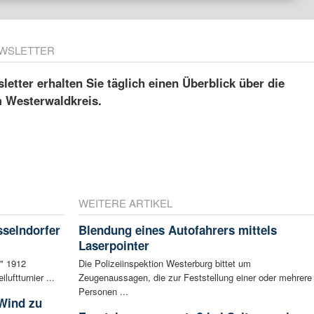
WSLETTER
etter erhalten Sie täglich einen Überblick über die
m Westerwaldkreis.
WEITERE ARTIKEL
sselndorfer
Blendung eines Autofahrers mittels
Laserpointer
f" 1912
Die Polizeiinspektion Westerburg bittet um
luftturnier ...
Zeugenaussagen, die zur Feststellung einer oder mehrere
Personen ...
 Wind zu