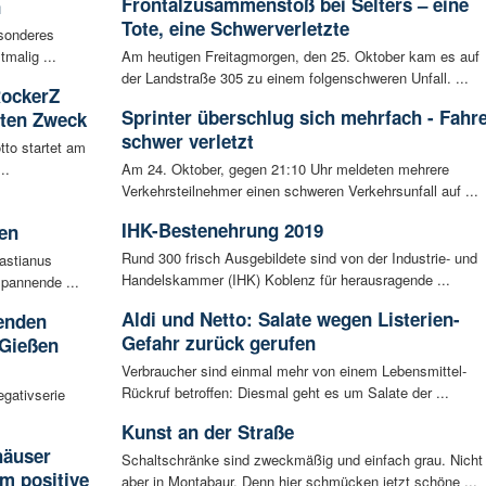
Frontalzusammenstoß bei Selters – eine
n
Tote, eine Schwerverletzte
esonderes
malig ...
Am heutigen Freitagmorgen, den 25. Oktober kam es auf
der Landstraße 305 zu einem folgenschweren Unfall. ...
RockerZ
Sprinter überschlug sich mehrfach - Fahr
uten Zweck
schwer verletzt
tto startet am
..
Am 24. Oktober, gegen 21:10 Uhr meldeten mehrere
Verkehrsteilnehmer einen schweren Verkehrsunfall auf ...
IHK-Bestenehrung 2019
en
Rund 300 frisch Ausgebildete sind von der Industrie- und
bastianus
Handelskammer (IHK) Koblenz für herausragende ...
spannende ...
Aldi und Netto: Salate wegen Listerien-
enden
Gefahr zurück gerufen
 Gießen
Verbraucher sind einmal mehr von einem Lebensmittel-
Rückruf betroffen: Diesmal geht es um Salate der ...
egativserie
Kunst an der Straße
häuser
Schaltschränke sind zweckmäßig und einfach grau. Nicht
m positive
aber in Montabaur. Denn hier schmücken jetzt schöne ...