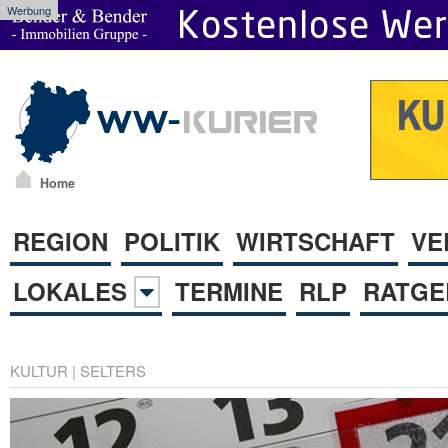
Werbung
Home
REGION
POLITIK
WIRTSCHAFT
VE
LOKALES
TERMINE
RLP
RATGE
KULTUR
|
SELTERS