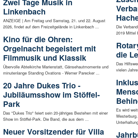
Zwei Tage Musik in
Verb
Linkenbach
Hache
ANZEIGE | Am Freitag und Samstag, 21. und 22. August
2026, findet auf dem Freizeitgelände in Linkenbach ...
Die Verband
2019 Mittel 
Kino für die Ohren:
Rotar
Orgelnacht begeistert mit
die L
Filmmusik und Klassik
Das Hilfswe
Übervolle Abteikirche Marienstatt, Gänsehautmomente und
vielen Jahre
minutenlange Standing Ovations - Werner Parecker ...
Inklu
20 Jahre Dukes Trio -
Mensc
Jubiläumsshow im Stöffel-
Behin
Park
Es wird weit
Das "Dukes Trio" feiert sein 20-jähriges Bestehen mit einer
Westerburg.
Show im Stöffel-Park. Die Band, die aus dem ...
Unterhaltung
Neuer Vorsitzender für Villa
Jahrb