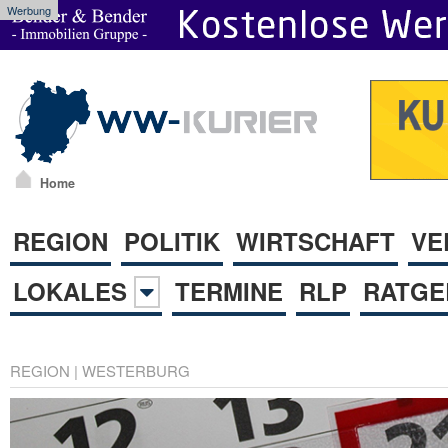
Werbung
Home
REGION
POLITIK
WIRTSCHAFT
VE
LOKALES
TERMINE
RLP
RATGE
REGION
|
WESTERBURG