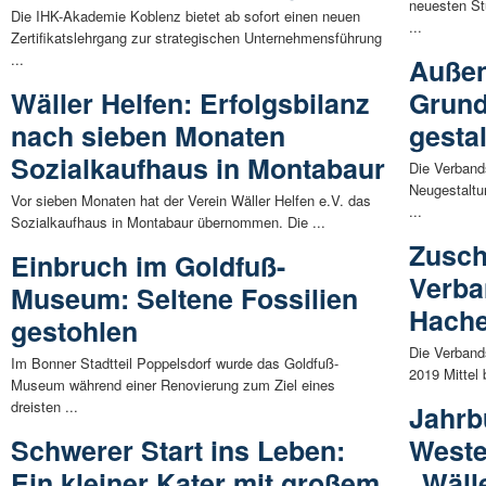
neuesten St
Die IHK-Akademie Koblenz bietet ab sofort einen neuen
...
Zertifikatslehrgang zur strategischen Unternehmensführung
...
Außen
Wäller Helfen: Erfolgsbilanz
Grund
nach sieben Monaten
gestal
Sozialkaufhaus in Montabaur
Die Verband
Neugestaltu
Vor sieben Monaten hat der Verein Wäller Helfen e.V. das
...
Sozialkaufhaus in Montabaur übernommen. Die ...
Zusch
Einbruch im Goldfuß-
Verb
Museum: Seltene Fossilien
Hache
gestohlen
Die Verband
Im Bonner Stadtteil Poppelsdorf wurde das Goldfuß-
2019 Mittel 
Museum während einer Renovierung zum Ziel eines
dreisten ...
Jahrb
Schwerer Start ins Leben:
Weste
Ein kleiner Kater mit großem
„Wäll