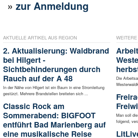
»
zur Anmeldung
AKTUELLE ARTIKEL AUS REGION
WEITERE
2. Aktualisierung: Waldbrand
Arbei
bei Hilgert -
Weste
Sichtbehinderungen durch
herbs
Rauch auf der A 48
Die Arbeits
Westerwaldkr
In der Nähe von Hilgert ist ein Baum in eine Stromleitung
gestürzt. Mehrere Brandstellen breiteten sich ...
Freira
Classic Rock am
Freiw
Sommerabend: BIGFOOT
Man soll die
folgend, ver
entführt Bad Marienberg auf
eine musikalische Reise
LitLiv