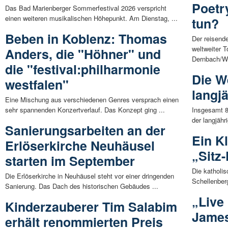
Poetr
Das Bad Marienberger Sommerfestival 2026 verspricht
einen weiteren musikalischen Höhepunkt. Am Dienstag, ...
tun?
Beben in Koblenz: Thomas
Der reisend
weltweiter 
Anders, die "Höhner" und
Dernbach/We
die "festival:philharmonie
Die W
westfalen"
langjä
Eine Mischung aus verschiedenen Genres versprach einen
sehr spannenden Konzertverlauf. Das Konzept ging ...
Insgesamt 8
der langjähr
Sanierungsarbeiten an der
Ein Kl
Erlöserkirche Neuhäusel
„Sitz
starten im September
Die katholis
Die Erlöserkirche in Neuhäusel steht vor einer dringenden
Schellenberg
Sanierung. Das Dach des historischen Gebäudes ...
„Live 
Kinderzauberer Tim Salabim
James
erhält renommierten Preis