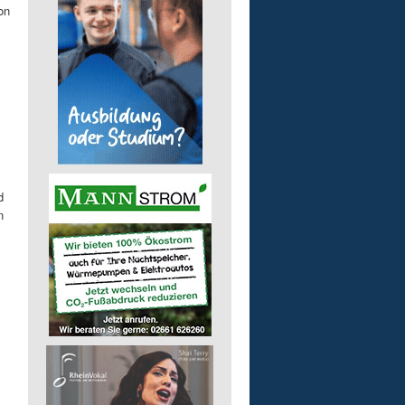
on
d
n