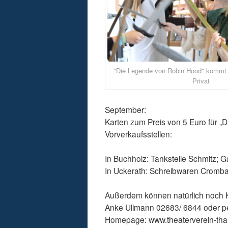
"Die Legende von Robin Hood" kommt 
Privat
September:
Karten zum Preis von 5 Euro für „
Vorverkaufsstellen:
In Buchholz: Tankstelle Schmitz; G
In Uckerath: Schreibwaren Cromb
Außerdem können natürlich noch K
Anke Ullmann 02683/ 6844 oder per
Homepage: www.theaterverein-thal