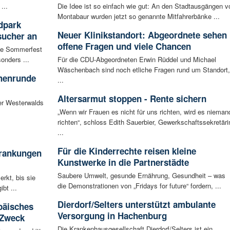
...
Die Idee ist so einfach wie gut: An den Stadtausgängen v
Montabaur wurden jetzt so genannte Mitfahrerbänke ...
dpark
Neuer Klinikstandort: Abgeordnete sehen
sucher an
offene Fragen und viele Chancen
te Sommerfest
onders ...
Für die CDU-Abgeordneten Erwin Rüddel und Michael
Wäschenbach sind noch etliche Fragen rund um Standort,
chenrunde
...
Altersarmut stoppen - Rente sichern
er Westerwalds
„Wenn wir Frauen es nicht für uns richten, wird es nieman
richten“, schloss Edith Sauerbier, Gewerkschaftssekretäri
...
Für die Kinderrechte reisen kleine
krankungen
Kunstwerke in die Partnerstädte
Saubere Umwelt, gesunde Ernährung, Gesundheit – was
rkt, bis sie
die Demonstrationen von „Fridays for future“ fordern, ...
bt ...
Dierdorf/Selters unterstützt ambulante
päisches
Versorgung in Hachenburg
 Zweck
Die Krankenhausgesellschaft Dierdorf/Selters ist ein