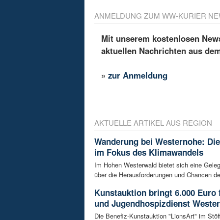
ANMELDUNG ZUM WW-KURIER NE
Mit unserem kostenlosen Newsl
aktuellen Nachrichten aus de
»
zur Anmeldung
AKTUELLE ARTIKEL AUS REGION
Wanderung bei Westernohe: Di
im Fokus des Klimawandels
Im Hohen Westerwald bietet sich eine Geleg
über die Herausforderungen und Chancen de
Kunstauktion bringt 6.000 Euro 
und Jugendhospizdienst Weste
Die Benefiz-Kunstauktion "LionsArt" im Stöf