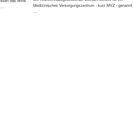
ssen das dritte
Medizinisches Versorgungszentrum - kurz MVZ - genannt
...
...