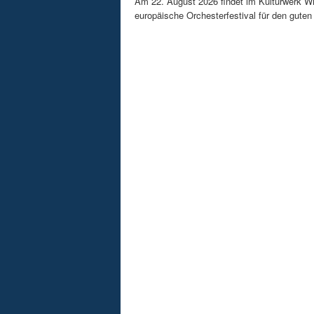
Am 22. August 2026 findet im Kulturwerk Wi
europäische Orchesterfestival für den guten 