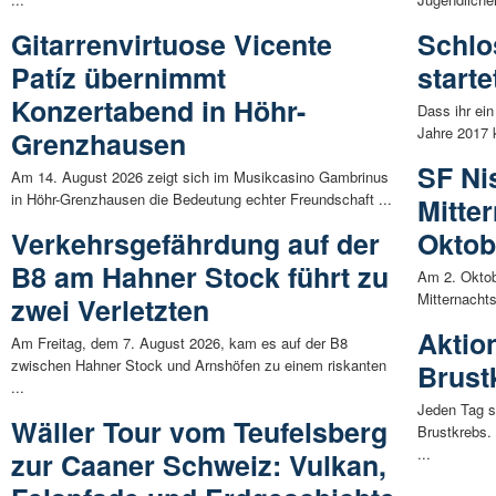
Gitarrenvirtuose Vicente
Schlo
Patíz übernimmt
start
Konzertabend in Höhr-
Dass ihr ein
Jahre 2017 k
Grenzhausen
SF Nis
Am 14. August 2026 zeigt sich im Musikcasino Gambrinus
in Höhr-Grenzhausen die Bedeutung echter Freundschaft ...
Mitte
Verkehrsgefährdung auf der
Oktob
B8 am Hahner Stock führt zu
Am 2. Oktobe
Mitternachts
zwei Verletzten
Aktio
Am Freitag, dem 7. August 2026, kam es auf der B8
zwischen Hahner Stock und Arnshöfen zu einem riskanten
Brust
...
Jeden Tag s
Wäller Tour vom Teufelsberg
Brustkrebs.
...
zur Caaner Schweiz: Vulkan,