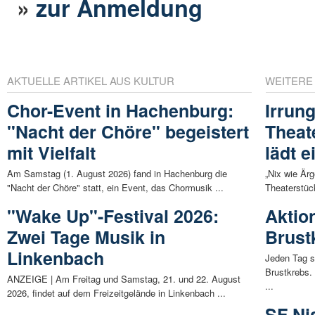
»
zur Anmeldung
AKTUELLE ARTIKEL AUS KULTUR
WEITERE
Chor-Event in Hachenburg:
Irrun
"Nacht der Chöre" begeistert
Theat
mit Vielfalt
lädt e
Am Samstag (1. August 2026) fand in Hachenburg die
„Nix wie Är
"Nacht der Chöre" statt, ein Event, das Chormusik ...
Theaterstück
"Wake Up"-Festival 2026:
Aktio
Zwei Tage Musik in
Brust
Linkenbach
Jeden Tag s
Brustkrebs.
ANZEIGE | Am Freitag und Samstag, 21. und 22. August
...
2026, findet auf dem Freizeitgelände in Linkenbach ...
SF Nis