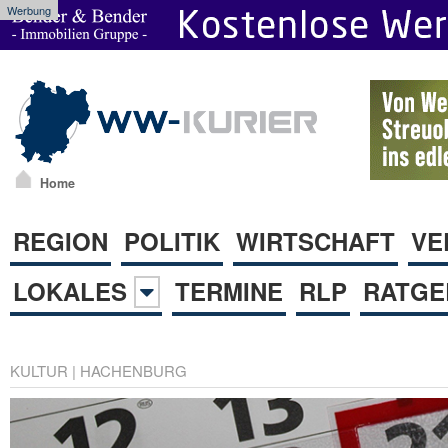
Werbung
Home
REGION
POLITIK
WIRTSCHAFT
VE
LOKALES
TERMINE
RLP
RATGE
KULTUR
|
HACHENBURG