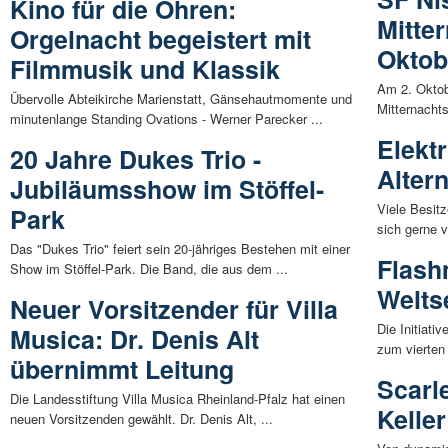
Kino für die Ohren:
Mitte
Orgelnacht begeistert mit
Oktob
Filmmusik und Klassik
Am 2. Oktobe
Übervolle Abteikirche Marienstatt, Gänsehautmomente und
Mitternachts
minutenlange Standing Ovations - Werner Parecker ...
Elekt
20 Jahre Dukes Trio -
Alter
Jubiläumsshow im Stöffel-
Viele Besit
Park
sich gerne 
Das "Dukes Trio" feiert sein 20-jähriges Bestehen mit einer
Flas
Show im Stöffel-Park. Die Band, die aus dem ...
Welts
Neuer Vorsitzender für Villa
Die Initiativ
Musica: Dr. Denis Alt
zum vierten 
übernimmt Leitung
Scarl
Die Landesstiftung Villa Musica Rheinland-Pfalz hat einen
Keller
neuen Vorsitzenden gewählt. Dr. Denis Alt, ...