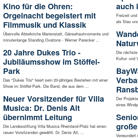
Kino für die Ohren:
auch 
Orgelnacht begeistert mit
Freizeit un
als Stau un
Filmmusik und Klassik
Wande
Übervolle Abteikirche Marienstatt, Gänsehautmomente und
minutenlange Standing Ovations - Werner Parecker ...
Natur
20 Jahre Dukes Trio -
Die nächste
Kultur- und 
Jubiläumsshow im Stöffel-
Park
BayWa
Verb
Das "Dukes Trio" feiert sein 20-jähriges Bestehen mit einer
Show im Stöffel-Park. Die Band, die aus dem ...
Rans
Neuer Vorsitzender für Villa
Der Projekte
eines Windp
Musica: Dr. Denis Alt
übernimmt Leitung
Senio
große
Die Landesstiftung Villa Musica Rheinland-Pfalz hat einen
neuen Vorsitzenden gewählt. Dr. Denis Alt, ...
Verwundert 