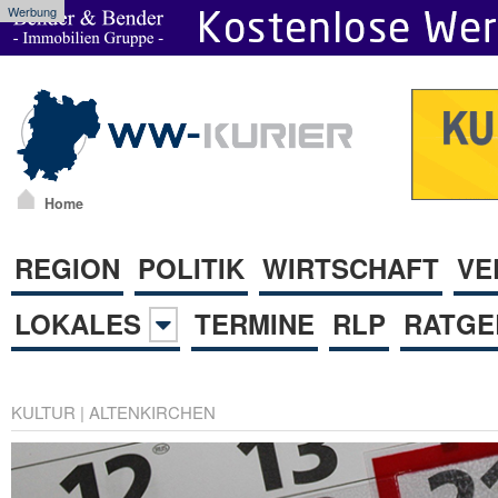
Werbung
Home
REGION
POLITIK
WIRTSCHAFT
VE
LOKALES
TERMINE
RLP
RATGE
KULTUR
|
ALTENKIRCHEN