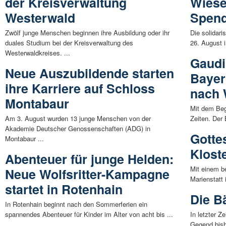
der Kreisverwaltung
Wiese
Westerwald
Spen
Zwölf junge Menschen beginnen ihre Ausbildung oder ihr
Die solidar
duales Studium bei der Kreisverwaltung des
26. August i
Westerwaldkreises. ...
Gaudi 
Neue Auszubildende starten
Bayer
ihre Karriere auf Schloss
nach 
Montabaur
Mit dem Begr
Am 3. August wurden 13 junge Menschen von der
Zeiten. Der 
Akademie Deutscher Genossenschaften (ADG) in
Gotte
Montabaur ...
Kloste
Abenteuer für junge Helden:
Mit einem b
Neue Wolfsritter-Kampagne
Marienstatt
startet in Rotenhain
Die B
In Rotenhain beginnt nach den Sommerferien ein
spannendes Abenteuer für Kinder im Alter von acht bis ...
In letzter Z
Gegend bish