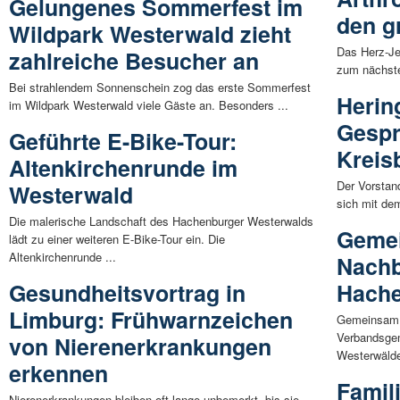
Gelungenes Sommerfest im
den g
Wildpark Westerwald zieht
Das Herz-Je
zahlreiche Besucher an
zum nächste
Bei strahlendem Sonnenschein zog das erste Sommerfest
Herin
im Wildpark Westerwald viele Gäste an. Besonders ...
Gespr
Geführte E-Bike-Tour:
Kreis
Altenkirchenrunde im
Der Vorstan
Westerwald
sich mit de
Die malerische Landschaft des Hachenburger Westerwalds
Gemei
lädt zu einer weiteren E-Bike-Tour ein. Die
Altenkirchenrunde ...
Nachb
Gesundheitsvortrag in
Hach
Limburg: Frühwarnzeichen
Gemeinsam m
Verbandsgem
von Nierenerkrankungen
Westerwälder
erkennen
Famil
Nierenerkrankungen bleiben oft lange unbemerkt, bis sie