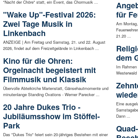
"Nacht der Chöre" statt, ein Event, das Chormusik ...
Angeb
"Wake Up"-Festival 2026:
für F
Zwei Tage Musik in
Am Montag, 
Feuerwehre
Linkenbach
21.20 ...
ANZEIGE | Am Freitag und Samstag, 21. und 22. August
Religi
2026, findet auf dem Freizeitgelände in Linkenbach ...
dem G
Kino für die Ohren:
Im Rahmen d
Orgelnacht begeistert mit
Westerwald 
Filmmusik und Klassik
Zehnt
Übervolle Abteikirche Marienstatt, Gänsehautmomente und
wieder
minutenlange Standing Ovations - Werner Parecker ...
Eine ausgel
20 Jahre Dukes Trio -
Samstagaben
Jubiläumsshow im Stöffel-
Dann ...
Park
Quad-
Das "Dukes Trio" feiert sein 20-jähriges Bestehen mit einer
Besch