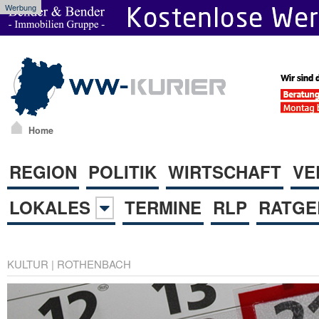
Werbung
Home
REGION
POLITIK
WIRTSCHAFT
VE
LOKALES
TERMINE
RLP
RATGE
KULTUR
|
ROTHENBACH