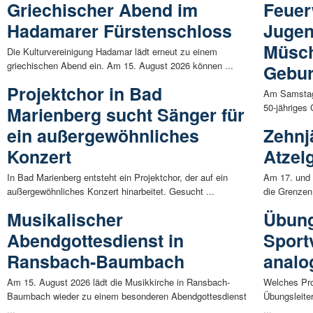
Griechischer Abend im
Feuer
Hadamarer Fürstenschloss
Jugen
Müsch
Die Kulturvereinigung Hadamar lädt erneut zu einem
griechischen Abend ein. Am 15. August 2026 können ...
Gebur
Projektchor in Bad
Am Samstag,
50-jähriges
Marienberg sucht Sänger für
ein außergewöhnliches
Zehnj
Konzert
Atzelg
In Bad Marienberg entsteht ein Projektchor, der auf ein
Am 17. und 1
außergewöhnliches Konzert hinarbeitet. Gesucht ...
die Grenzen 
Musikalischer
Übung
Abendgottesdienst in
Sport
Ransbach-Baumbach
analo
Am 15. August 2026 lädt die Musikkirche in Ransbach-
Welches Pro
Baumbach wieder zu einem besonderen Abendgottesdienst
Übungsleite
...
...