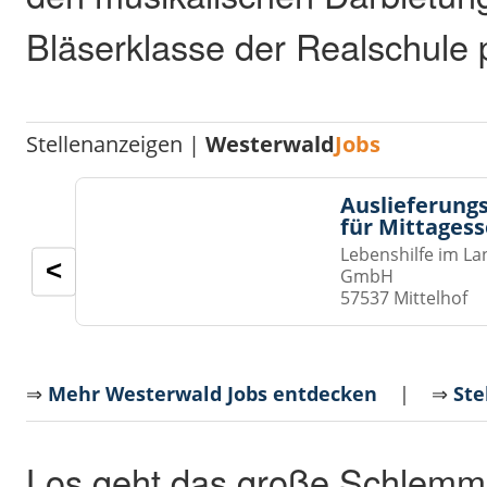
Bläserklasse der Realschule p
Stellenanzeigen |
Westerwald
Jobs
Auslieferungs
für Mittages
Lebenshilfe im La
<
GmbH
57537 Mittelhof
⇒
Mehr Westerwald Jobs entdecken
| ⇒
Ste
Los geht das große Schlemm