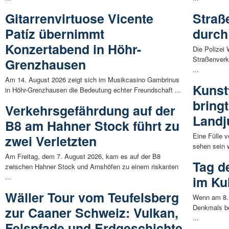
Gitarrenvirtuose Vicente
Straß
Patíz übernimmt
durch
Konzertabend in Höhr-
Die Polizei 
Straßenverk
Grenzhausen
...
Am 14. August 2026 zeigt sich im Musikcasino Gambrinus
Kunst
in Höhr-Grenzhausen die Bedeutung echter Freundschaft ...
bring
Verkehrsgefährdung auf der
Land
B8 am Hahner Stock führt zu
Eine Fülle v
zwei Verletzten
sehen sein w
Am Freitag, dem 7. August 2026, kam es auf der B8
Tag d
zwischen Hahner Stock und Arnshöfen zu einem riskanten
...
im Ku
Wäller Tour vom Teufelsberg
Wenn am 8. 
Denkmals be
zur Caaner Schweiz: Vulkan,
...
Felspfade und Erdgeschichte