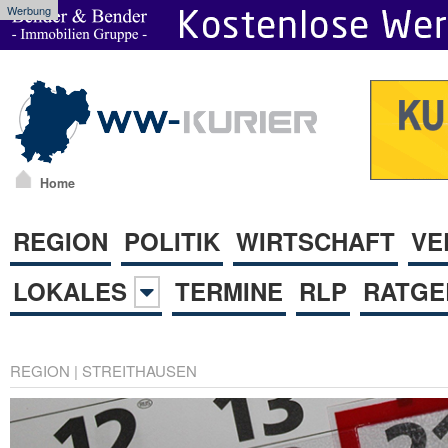
Werbung
Home
REGION
POLITIK
WIRTSCHAFT
VE
LOKALES
TERMINE
RLP
RATGE
REGION
|
STREITHAUSEN