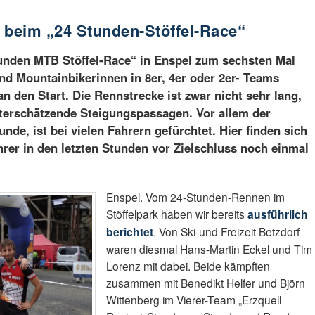
f beim „24 Stunden-Stöffel-Race“
tunden MTB Stöffel-Race“ in Enspel zum sechsten Mal
nd Mountainbikerinnen in 8er, 4er oder 2er- Teams
an den Start. Die Rennstrecke ist zwar nicht sehr lang,
unterschätzende Steigungspassagen. Vor allem der
de, ist bei vielen Fahrern gefürchtet. Hier finden sich
hrer in den letzten Stunden vor Zielschluss noch einmal
Enspel. Vom 24-Stunden-Rennen im
Stöffelpark haben wir bereits
ausführlich
berichtet
. Von Ski-und Freizeit Betzdorf
waren diesmal Hans-Martin Eckel und Tim
Lorenz mit dabei. Beide kämpften
zusammen mit Benedikt Helfer und Björn
Wittenberg im Vierer-Team „Erzquell