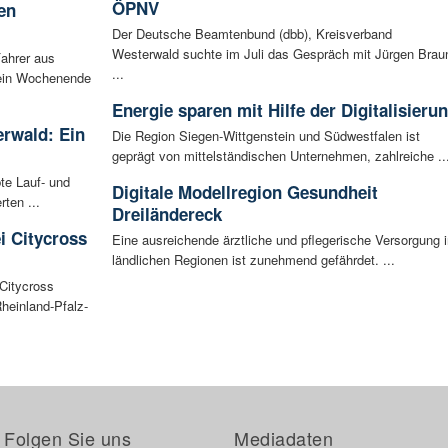
ÖPNV
en
Der Deutsche Beamtenbund (dbb), Kreisverband
Westerwald suchte im Juli das Gespräch mit Jürgen Brau
Fahrer aus
...
 ein Wochenende
Energie sparen mit Hilfe der Digitalisieru
rwald: Ein
Die Region Siegen-Wittgenstein und Südwestfalen ist
geprägt von mittelständischen Unternehmen, zahlreiche ..
bte Lauf- und
Digitale Modellregion Gesundheit
ten ...
Dreiländereck
i Citycross
Eine ausreichende ärztliche und pflegerische Versorgung i
ländlichen Regionen ist zunehmend gefährdet. ...
Citycross
Rheinland-Pfalz-
Folgen Sie uns
Mediadaten