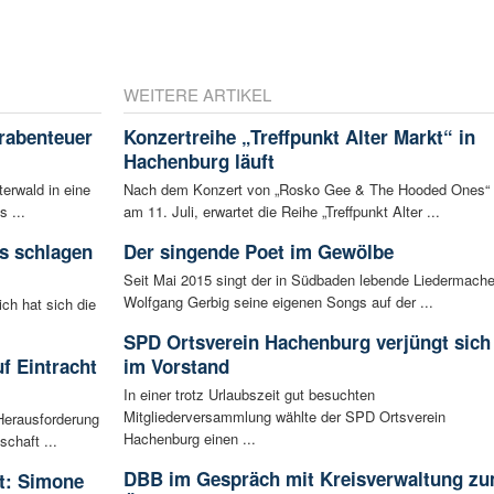
WEITERE ARTIKEL
rabenteuer
Konzertreihe „Treffpunkt Alter Markt“ in
Hachenburg läuft
erwald in eine
Nach dem Konzert von „Rosko Gee & The Hooded Ones“
s ...
am 11. Juli, erwartet die Reihe „Treffpunkt Alter ...
s schlagen
Der singende Poet im Gewölbe
Seit Mai 2015 singt der in Südbaden lebende Liedermache
Wolfgang Gerbig seine eigenen Songs auf der ...
ich hat sich die
SPD Ortsverein Hachenburg verjüngt sich
f Eintracht
im Vorstand
In einer trotz Urlaubszeit gut besuchten
Mitgliederversammlung wählte der SPD Ortsverein
Herausforderung
Hachenburg einen ...
chaft ...
DBB im Gespräch mit Kreisverwaltung z
rt: Simone