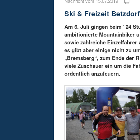
Nachricht vom 15.07.2019
Ski & Freizeit Betzdor
Am 6. Juli gingen beim “24 S
ambitionierte Mountainbiker u
sowie zahlreiche Einzelfahrer 
es gibt aber einige nicht zu 
„Bremsberg“, zum Ende der Run
viele Zuschauer ein um die Fa
ordentlich anzufeuern.