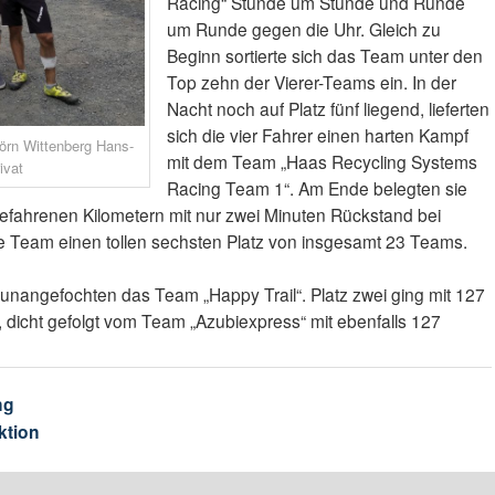
Racing“ Stunde um Stunde und Runde
um Runde gegen die Uhr. Gleich zu
Beginn sortierte sich das Team unter den
Top zehn der Vierer-Teams ein. In der
Nacht noch auf Platz fünf liegend, lieferten
sich die vier Fahrer einen harten Kampf
Björn Wittenberg Hans-
mit dem Team „Haas Recycling Systems
ivat
Racing Team 1“. Am Ende belegten sie
efahrenen Kilometern mit nur zwei Minuten Rückstand bei
e Team einen tollen sechsten Platz von insgesamt 23 Teams.
 unangefochten das Team „Happy Trail“. Platz zwei ging mit 127
 dicht gefolgt vom Team „Azubiexpress“ mit ebenfalls 127
ng
ktion