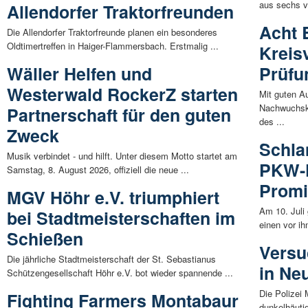
aus sechs v
Allendorfer Traktorfreunden
Acht 
Die Allendorfer Traktorfreunde planen ein besonderes
Oldtimertreffen in Haiger-Flammersbach. Erstmalig ...
Kreis
Wäller Helfen und
Prüfu
Westerwald RockerZ starten
Mit guten A
Nachwuchskr
Partnerschaft für den guten
des ...
Zweck
Schla
Musik verbindet - und hilft. Unter diesem Motto startet am
PKW-F
Samstag, 8. August 2026, offiziell die neue ...
Promi
MGV Höhr e.V. triumphiert
Am 10. Juli
bei Stadtmeisterschaften im
einen vor ih
Schießen
Versu
Die jährliche Stadtmeisterschaft der St. Sebastianus
in Ne
Schützengesellschaft Höhr e.V. bot wieder spannende ...
Die Polizei
Fighting Farmers Montabaur
dunkelhäuti