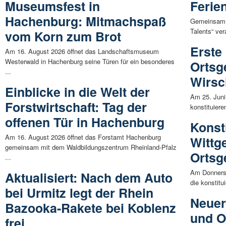
Museumsfest in
Ferie
Hachenburg: Mitmachspaß
Gemeinsam m
Talents“ ver
vom Korn zum Brot
Erste
Am 16. August 2026 öffnet das Landschaftsmuseum
Westerwald in Hachenburg seine Türen für ein besonderes
Ortsg
...
Wirsc
Einblicke in die Welt der
Am 25. Juni
Forstwirtschaft: Tag der
konstituiere
offenen Tür in Hachenburg
Konst
Am 16. August 2026 öffnet das Forstamt Hachenburg
Wittg
gemeinsam mit dem Waldbildungszentrum Rheinland-Pfalz
Ortsg
...
Am Donnerst
Aktualisiert: Nach dem Auto
die konstitu
bei Urmitz legt der Rhein
Neuer
Bazooka-Rakete bei Koblenz
und O
frei