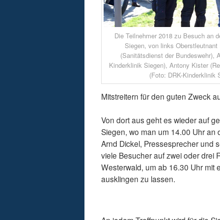
Die Teilnehmer 2018 zu Besuch an de
Siegen, von links Oberstleutnant
(Sanitätsdienst der Bundeswehr), 
Kinderklinik Siegen), Antony Kister (R
(Foto: DRK-Kinderklinik 
Mitstreitern für den guten Zweck au
Von dort aus geht es wieder auf 
Siegen, wo man um 14.00 Uhr an de
Arnd Dickel, Pressesprecher und se
viele Besucher auf zwei oder drei
Westerwald, um ab 16.30 Uhr mit e
ausklingen zu lassen.