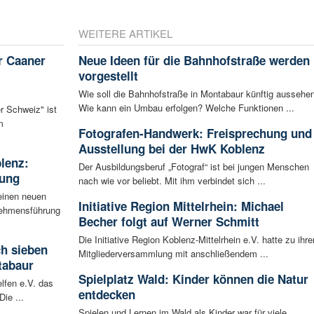
WEITERE ARTIKEL
r Caaner
Neue Ideen für die Bahnhofstraße werden
vorgestellt
Wie soll die Bahnhofstraße in Montabaur künftig aussehe
Wie kann ein Umbau erfolgen? Welche Funktionen ...
r Schweiz" ist
m
Fotografen-Handwerk: Freisprechung und
Ausstellung bei der HwK Koblenz
blenz:
Der Ausbildungsberuf „Fotograf“ ist bei jungen Menschen
rung
nach wie vor beliebt. Mit ihm verbindet sich ...
einen neuen
Initiative Region Mittelrhein: Michael
rnehmensführung
Becher folgt auf Werner Schmitt
Die Initiative Region Koblenz-Mittelrhein e.V. hatte zu ihre
ch sieben
Mitgliederversammlung mit anschließendem ...
tabaur
Spielplatz Wald: Kinder können die Natur
lfen e.V. das
entdecken
ie ...
Spielen und Lernen im Wald als Kinder war für viele