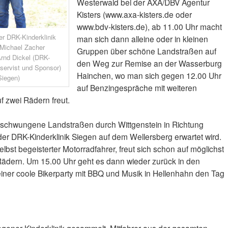
Westerwald bei der AXA/DBV Agentur
Kisters (www.axa-kisters.de oder
www.bdv-kisters.de), ab 11.00 Uhr macht
r DRK-Kinderklinik
man sich dann alleine oder in kleinen
 Michael Zacher
Gruppen über schöne Landstraßen auf
Arnd Dickel (DRK-
den Weg zur Remise an der Wasserburg
eservist und Sponsor)
Hainchen, wo man sich gegen 12.00 Uhr
Siegen)
auf Benzingespräche mit weiteren
f zwei Rädern freut.
geschwungene Landstraßen durch Wittgenstein in Richtung
r DRK-Kinderklinik Siegen auf dem Wellersberg erwartet wird.
lbst begeisterter Motorradfahrer, freut sich schon auf möglichst
 Rädern. Um 15.00 Uhr geht es dann wieder zurück in den
iner coole Bikerparty mit BBQ und Musik in Hellenhahn den Tag