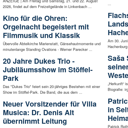
ANZEIGE | Am Freitag und Samstag, 21. und 22. August
...
2026, findet auf dem Freizeitgelände in Linkenbach ...
Flach
Kino für die Ohren:
Land
Orgelnacht begeistert mit
Hach
Filmmusik und Klassik
Am 30. Juni
Übervolle Abteikirche Marienstatt, Gänsehautmomente und
Hachenburg v
minutenlange Standing Ovations - Werner Parecker ...
Saša 
20 Jahre Dukes Trio -
seine
Jubiläumsshow im Stöffel-
Weste
Park
„Herkunft“ i
Das "Dukes Trio" feiert sein 20-jähriges Bestehen mit einer
Biografie: 
Show im Stöffel-Park. Die Band, die aus dem ...
Patri
Neuer Vorsitzender für Villa
in Se
Musica: Dr. Denis Alt
Heima
übernimmt Leitung
Patrick Roth