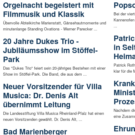
Orgelnacht begeistert mit
Pops
Filmmusik und Klassik
Bei der vie
Kannenofen 
Übervolle Abteikirche Marienstatt, Gänsehautmomente und
...
minutenlange Standing Ovations - Werner Parecker ...
Patri
20 Jahre Dukes Trio -
in Se
Jubiläumsshow im Stöffel-
Heima
Park
Patrick Roth
Das "Dukes Trio" feiert sein 20-jähriges Bestehen mit einer
klar für die
Show im Stöffel-Park. Die Band, die aus dem ...
Krank
Neuer Vorsitzender für Villa
Minist
Musica: Dr. Denis Alt
Proze
übernimmt Leitung
Nachdem die
Die Landesstiftung Villa Musica Rheinland-Pfalz hat einen
eine Zusamm
neuen Vorsitzenden gewählt. Dr. Denis Alt, ...
Ehrun
Bad Marienberger