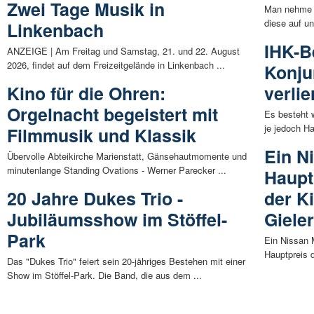
Zwei Tage Musik in
Man nehme e
diese auf un
Linkenbach
IHK-B
ANZEIGE | Am Freitag und Samstag, 21. und 22. August
2026, findet auf dem Freizeitgelände in Linkenbach ...
Konju
Kino für die Ohren:
verlie
Orgelnacht begeistert mit
Es besteht 
je jedoch H
Filmmusik und Klassik
Ein N
Übervolle Abteikirche Marienstatt, Gänsehautmomente und
minutenlange Standing Ovations - Werner Parecker ...
Haupt
20 Jahre Dukes Trio -
der K
Jubiläumsshow im Stöffel-
Giele
Park
Ein Nissan 
Hauptpreis d
Das "Dukes Trio" feiert sein 20-jähriges Bestehen mit einer
Show im Stöffel-Park. Die Band, die aus dem ...