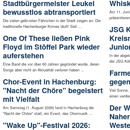
Stadtbürgermeister Leukel
Whisk
bewusstlos abtransportiert
Am 11. Juni 
präsentiere
Die vielen gelb-roten Fähnchen in der Stadt zeigen an: Die
traditionelle Hachenburger Kirmes läuft! Seit ...
JSG K
One Of These ließen Pink
Kreis
Floyd im Stöffel Park wieder
Junio
auferstehen
In der abge
der JSG Köl
Eine Band die vor über 60 Jahren gegründet wurde, deren
Songs aber nicht an Aktualität verloren haben ...
Farme
Chor-Event in Hachenburg:
gege
"Nacht der Chöre" begeistert
Viel Sonne,
einen verdie
mit Vielfalt
Der W
Am Samstag (1. August 2026) fand in Hachenburg die
"Nacht der Chöre" statt, ein Event, das Chormusik ...
Naher
"Wake Up"-Festival 2026:
Weste