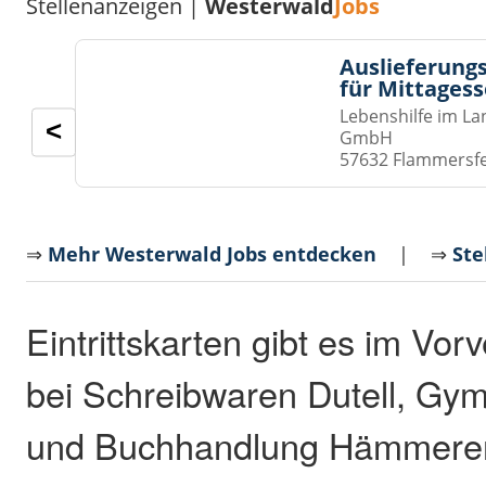
Stellenanzeigen |
Westerwald
Jobs
Auslieferungs
für Mittages
Lebenshilfe im La
<
GmbH
57632 Flammersf
⇒
Mehr Westerwald Jobs entdecken
| ⇒
Ste
Eintrittskarten gibt es im Vor
bei Schreibwaren Dutell, Gy
und Buchhandlung Hämmerer,