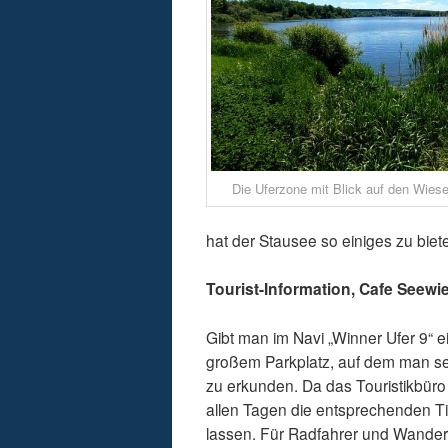
Die Uferzone mit Blick auf den Wies
hat der Stausee so einiges zu biet
Tourist-Information, Cafe Seewi
Gibt man im Navi „Winner Ufer 9“ ei
großem Parkplatz, auf dem man sei
zu erkunden. Da das Touristikbür
allen Tagen die entsprechenden Ti
lassen. Für Radfahrer und Wander