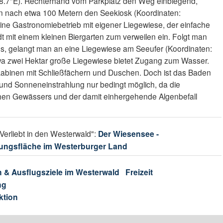
58.7"E). Rechterhand vom Parkplatz den Weg einbiegend,
n nach etwa 100 Metern den Seekiosk (Koordinaten:
eine Gastronomiebetrieb mit eigener Liegewiese, der einfache
t mit einem kleinen Biergarten zum verweilen ein. Folgt man
, gelangt man an eine Liegewiese am Seeufer (Koordinaten:
twa zwei Hektar große Liegewiese bietet Zugang zum Wasser.
kabinen mit Schließfächern und Duschen. Doch ist das Baden
und Sonneneinstrahlung nur bedingt möglich, da die
en Gewässers und der damit einhergehende Algenbefall
Verliebt in den Westerwald":
Der Wiesensee -
ungsfläche im Westerburger Land
 & Ausflugsziele im Westerwald
Freizeit
ng
ktion