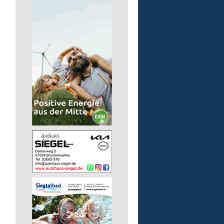
Auslieferungsfahrer/-in
für Mittagessen
Lebenshilfe im Landkreis Altenk
GmbH
57537 Mittelhof