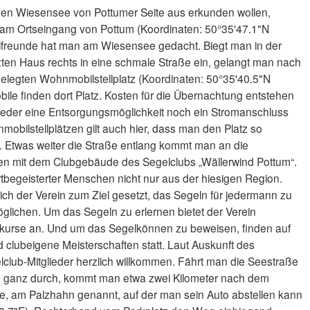
den Wiesensee von Pottumer Seite aus erkunden wollen,
z am Ortseingang von Pottum (Koordinaten: 50°35'47.1"N
freunde hat man am Wiesensee gedacht. Biegt man in der
ten Haus rechts in eine schmale Straße ein, gelangt man nach
elegten Wohnmobilstellplatz (Koordinaten: 50°35'40.5"N
le finden dort Platz. Kosten für die Übernachtung entstehen
z weder eine Entsorgungsmöglichkeit noch ein Stromanschluss
obilstellplätzen gilt auch hier, dass man den Platz so
fft. Etwas weiter die Straße entlang kommt man an die
n mit dem Clubgebäude des Segelclubs „Wällerwind Pottum“.
rtbegeisterter Menschen nicht nur aus der hiesigen Region.
ich der Verein zum Ziel gesetzt, das Segeln für jedermann zu
lichen. Um das Segeln zu erlernen bietet der Verein
kurse an. Und um das Segelkönnen zu beweisen, finden auf
clubeigene Meisterschaften statt. Laut Auskunft des
club-Mitglieder herzlich willkommen. Fährt man die Seestraße
h ganz durch, kommt man etwa zwei Kilometer nach dem
e, am Palzhahn genannt, auf der man sein Auto abstellen kann