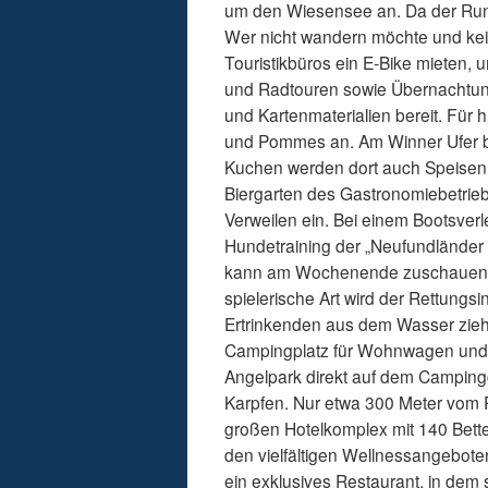
um den Wiesensee an. Da der Rundw
Wer nicht wandern möchte und kei
Touristikbüros ein E-Bike mieten,
und Radtouren sowie Übernachtung
und Kartenmaterialien bereit. Für h
und Pommes an. Am Winner Ufer b
Kuchen werden dort auch Speisen u
Biergarten des Gastronomiebetrie
Verweilen ein. Bei einem Bootsver
Hundetraining der „Neufundlände
kann am Wochenende zuschauen, w
spielerische Art wird der Rettungs
Ertrinkenden aus dem Wasser ziehe
Campingplatz für Wohnwagen und Z
Angelpark direkt auf dem Campingg
Karpfen. Nur etwa 300 Meter vom Pa
großen Hotelkomplex mit 140 Bette
den vielfältigen Wellnessangebote
ein exklusives Restaurant, in de