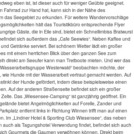
eg eben ist, ist dieser auch für weniger Geübte geeignet.
n Fahrrad zur Hand hat, kann sich in der Nähe des
 um das Seegebiet zu erkunden. Für weitere Wandervorschläge
smöglichkeiten hält das Touristikbüro entsprechende Flyer
ungrige Gäste, die in Eile sind, bietet ein Schnellimbiss Bratwurst
efindet sich außerdem das „Cafe Seewies“. Neben Kaffee und
nd Getränke serviert. Bei schönem Wetter lädt ein großer
bes mit einem herrlichen Blick über den ganzen See zum
leih direkt am Seeufer kann man Tretboote mieten. Und wer das
r Wasserarbeitsgruppe Westerwald“ beobachten möchte, der
ie Hunde mit der Wasserarbeit vertraut gemacht werden. Auf
instinkt der Hunde gefördert, indem diese beispielsweise einen
n. Auf der anderen Straßenseite befindet sich ein großer
elte. Das „Wiesensee-Camping“ ist ganzjährig geöffnet. Ein
elände bietet Angelmöglichkeiten auf Forelle, Zander und
rkplatz entfernt links in Richtung Winnen trifft man auf einen
n. Im „Lindner Hotel & Sporting Club Wiesensee“, das neben
n auch als Tagungshotel Verwendung findet, befindet sich auch
m sich Gourmets die Gaumen verwöhnen können. Direkt beim