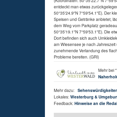
(Koordinaten: 50°35'22.7"N 7°59'
entdeckt man etwas zurückgelege
50°35'24.9"N 7°59'54.1"E). Der kl
Speisen und Getränke anbietet, läd
dem Weg vom Parkplatz geradeaus
50°35'19.1"N 7°59'53.1"E). Die e
Dort befinden sich auch Umkleide
am Wiesensee je nach Jahreszeit 
zunehmende Verlandung des flach
Probleme bereiten. (GRI)
Mehr bei "
Naherhol
Mehr dazu:
Sehenswürdigkeiten
Lokales:
Westerburg & Umgebu
Feedback:
Hinweise an die Reda