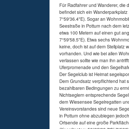
Für Radfahrer und Wanderer, die 
befindet sich ein Wanderparkplat
7°59'36.4"E). Sogar an Wohnmobil
Seestraße in Pottum nach dem letz
etwa 100 Metern auf einen gut ang
7°59'58.5"E). Etwa sechs Wohnmobi
keine, doch ist auf dem Stellplat
vorhanden. Und wie bei allen Wohnm
verlassen sollte wie man ihn antri
Uferpromenade und den Segelhafe
Der Segelclub ist Heimat segelspo
Dem Grundsatz verpflichtend hat s
bezahlbaren Bedingungen zu ermög
Nichtseglern entsprechende Segel
dem Wiesensee Segelregatten und 
Vereinsvorstandes sind neue Segel
in Pottum ohne abzubiegen jedoc
Ortsende auf eine große Parkfläch