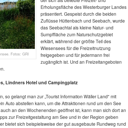
Erholungsfläche des Westerburger Landes
präsentiert. Gespeist durch die beiden
Zuflüsse Hüttenbach und Seebach, wurde
das Seebachtal als kleine Natur- und
Sumpffläche zum Naturschutzgebiet
erklärt, während der größte Teil des
Wiesensees für die Freizeitnutzung
ensee. Fotos: GRI
freigegeben und für jedermann frei
zugänglich ist. Und an Freizeitangeboten
en.
es, Lindners Hotel und Campingplatz
n, so gelangt man zur „Tourist Information Wäller Land" mit
n Auto abstellen kann, um die Attraktionen rund um den See
o auch an den Wochenenden geöffnet ist, kann man sich dort an
pps zur Freizeitgestaltung am See und in der Region geben
er bietet sich beispielsweise der gut ausgebaute Rundweg rund